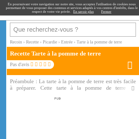
recoin
.fr
En poursuivant votre navigation sur notre site, vous acceptez l'utilisation de cookies nous
permettant de vous proposer des contenus et services adaptés à vos centres d'intérêts, dans le
respect de votre vie privée.
En savoir plus
Fermer
Recoin
›
Recette
›
Picardie
›
Entrée
›
Tarte à la pomme de terre
Recette Tarte à la pomme de terre
Pas d'avis
Préambule :
La tarte à la pomme de terre est très facile
à préparer. Cette tarte à la pomme de terre est
délicieuse et légère grâce au fromage blanc.