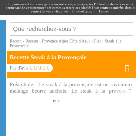
recoin
.fr
En poursuivant votre navigation sur notre site, vous acceptez l'utilisation de cookies nous
permettant de vous proposer des contenus et services adaptés à vos centres d'intérêts, dans le
respect de votre vie privée.
En savoir plus
Fermer
Recoin
›
Recette
›
Provence Alpes Côte d'Azur
›
Plat
›
Steak à la
Provençale
Recette Steak à la Provençale
Pas d'avis
Préambule :
Le steak à la provençale est un savoureux
mélange beurre anchois. Le steak à la provençale
s'accompagne de tomates sautées.