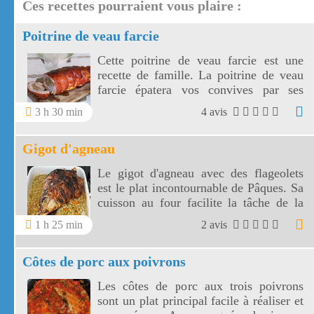
Ces recettes pourraient vous plaire :
Poitrine de veau farcie
Cette poitrine de veau farcie est une
recette de famille. La poitrine de veau
farcie épatera vos convives par ses
jolies tranches au parfum d'antan.
3 h 30 min
4 avis
Gigot d'agneau
Le gigot d'agneau avec des flageolets
est le plat incontournable de Pâques. Sa
cuisson au four facilite la tâche de la
ménagère! Le gigot d'agneau permet de
1 h 25 min
2 avis
découper de nombreuses tranches
parfumées par le thym. Un vrai régal!
Côtes de porc aux poivrons
Les côtes de porc aux trois poivrons
sont un plat principal facile à réaliser et