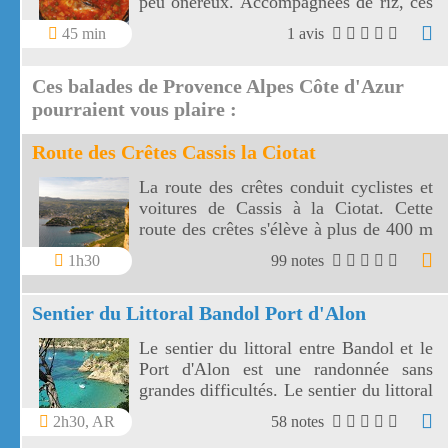
peu onéreux. Accompagnées de riz, ces
côtes de porc sont sublimées par leur
45 min
1 avis
sauce aux poivrons, à l'oignon et au vin
blanc.
Ces balades de Provence Alpes Côte d'Azur
pourraient vous plaire :
Route des Crêtes Cassis la Ciotat
La route des crêtes conduit cyclistes et
voitures de Cassis à la Ciotat. Cette
route des crêtes s'élève à plus de 400 m
et surplombe la mer au travers plusieurs
1h30
99 notes
virages.
Sentier du Littoral Bandol Port d'Alon
Le sentier du littoral entre Bandol et le
Port d'Alon est une randonnée sans
grandes difficultés. Le sentier du littoral
Bandol Port d'Alon offre des paysages
2h30, AR
58 notes
magnifiques.