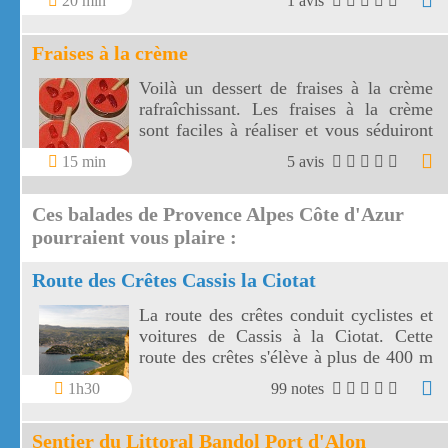
20 min
1 avis
sont gorgées de sucre et très parfumées.
Fraises à la crème
Voilà un dessert de fraises à la crème
rafraîchissant. Les fraises à la crème
sont faciles à réaliser et vous séduiront
par leur couleur et leur douceur !
15 min
5 avis
Ces balades de Provence Alpes Côte d'Azur
pourraient vous plaire :
Route des Crêtes Cassis la Ciotat
La route des crêtes conduit cyclistes et
voitures de Cassis à la Ciotat. Cette
route des crêtes s'élève à plus de 400 m
et surplombe la mer au travers plusieurs
1h30
99 notes
virages.
Sentier du Littoral Bandol Port d'Alon