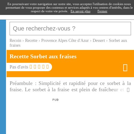
recoin
.fr
En poursuivant votre navigation sur notre site, vous acceptez l'utilisation de cookies nous
permettant de vous proposer des contenus et services adaptés à vos centres d'intérêts, dans le
respect de votre vie privée.
En savoir plus
Fermer
Recoin
›
Recette
›
Provence Alpes Côte d'Azur
›
Dessert
›
Sorbet aux
fraises
Recette Sorbet aux fraises
Pas d'avis
Préambule :
Simplicité et rapidité pour ce sorbet à la
fraise. Le sorbet à la fraise est plein de fraîcheur et de
légèreté !