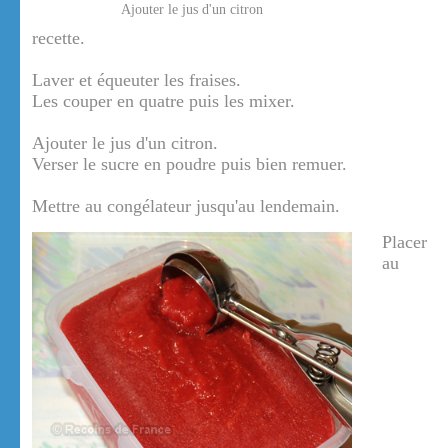
Ajouter le jus d'un citron
recette.
Laver et équeuter les fraises.
Les couper en quatre puis les mixer.
Ajouter le jus d'un citron.
Verser le sucre en poudre puis bien remuer.
Mettre au congélateur jusqu'au lendemain.
Placer
au