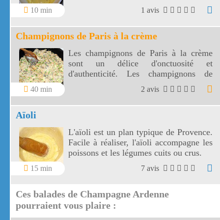
10 min
1 avis
Champignons de Paris à la crème
Les champignons de Paris à la crème
sont un délice d'onctuosité et
d'authenticité. Les champignons de
Paris accompagneront divinement vos
40 min
2 avis
grillades, vos pâtes ou riz avec la
gourmandise de la crème fraîche .
Aïoli
L'aïoli est un plan typique de Provence.
Facile à réaliser, l'aïoli accompagne les
poissons et les légumes cuits ou crus.
15 min
7 avis
Ces balades de Champagne Ardenne
pourraient vous plaire :