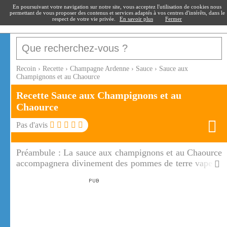
recoin
.fr
En poursuivant votre navigation sur notre site, vous acceptez l'utilisation de cookies nous
permettant de vous proposer des contenus et services adaptés à vos centres d'intérêts, dans le
respect de votre vie privée.
En savoir plus
Fermer
Recoin
›
Recette
›
Champagne Ardenne
›
Sauce
›
Sauce aux
Champignons et au Chaource
Recette Sauce aux Champignons et au
Chaource
Pas d'avis
Préambule :
La sauce aux champignons et au Chaource
accompagnera divinement des pommes de terre vapeur,
des toasts grillés pour l'apéritif, ...