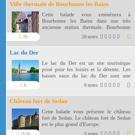
Ville thermale de Bourbonne les Bains
Cette balade vous emmènera à
Bourbonne les Bains dans une très
ancienne station thermale. Bourbonne
les bains est une petite ville d'environ
2h
20 notes
2500 habitants entourée de prairies et de
forêts.
Lac du Der
Le lac du Der est un site touristique
prisé pour les loisirs et la détente. Les
basses eaux du lac du Der sont une
halte pour de nombreux oiseaux
h
9 notes
migrateurs.
Château fort de Sedan
Cette balade vous présente le château
fort de Sedan. Le château fort de Sedan
est le plus grand d'Europe.
1h30
5 notes