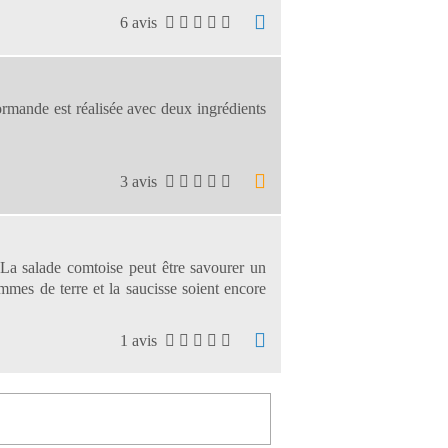
6 avis
rmande est réalisée avec deux ingrédients
3 avis
. La salade comtoise peut être savourer un
mes de terre et la saucisse soient encore
1 avis