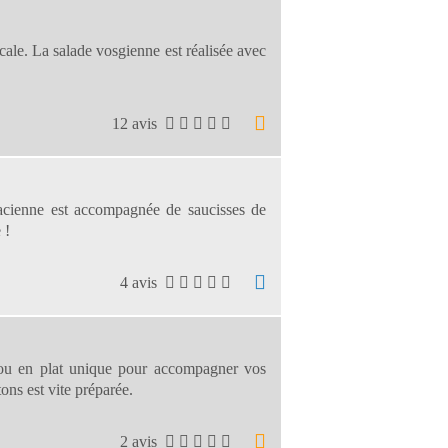
cale. La salade vosgienne est réalisée avec
12 avis
sacienne est accompagnée de saucisses de
 !
4 avis
 ou en plat unique pour accompagner vos
ons est vite préparée.
2 avis