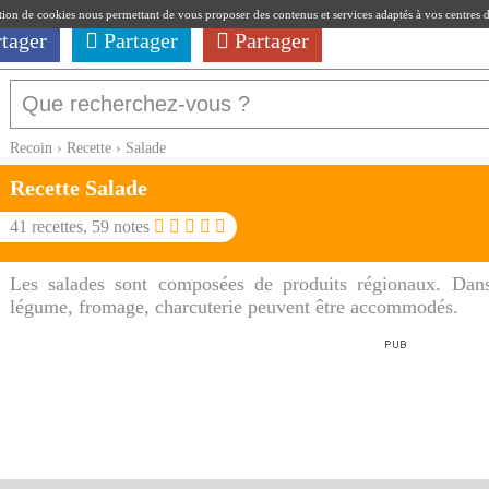
ation de cookies nous permettant de vous proposer des contenus et services adaptés à vos centres d'i
rtager
Partager
Partager
Recoin
›
Recette
›
Salade
Recette
Salade
41
recettes,
59
notes
Les salades sont composées de produits régionaux. Dans 
légume, fromage, charcuterie peuvent être accommodés.