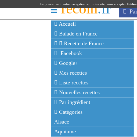
recoin
.fr
En poursuivant votre navigation sur notre site, vous acceptez l'utilis
Pa
Accueil
Balade en France
Recette de France
Facebook
Google+
Mes recettes
Liste recettes
Nouvelles recettes
Par ingrédient
Catégories
Alsace
Aquitaine