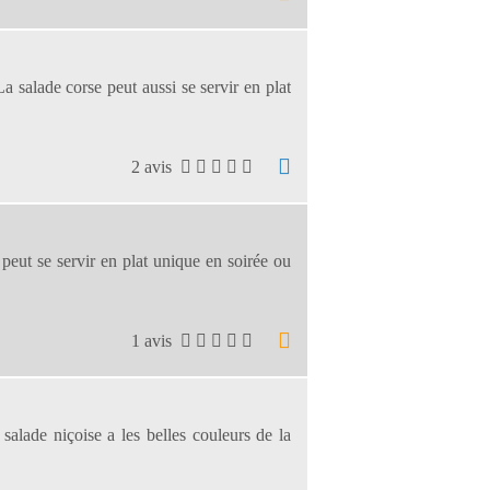
a salade corse peut aussi se servir en plat
2 avis
 peut se servir en plat unique en soirée ou
1 avis
 salade niçoise a les belles couleurs de la