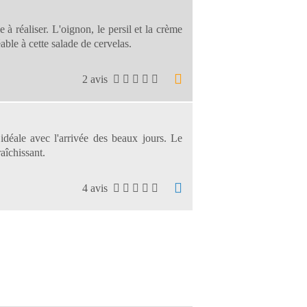
 à réaliser. L'oignon, le persil et la crème
ble à cette salade de cervelas.
2 avis
idéale avec l'arrivée des beaux jours. Le
aîchissant.
4 avis