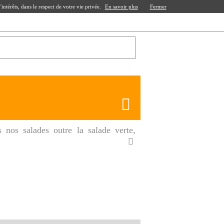
ntérêts, dans le respect de votre vie privée.
En savoir plus
Fermer
nos salades outre la salade verte,