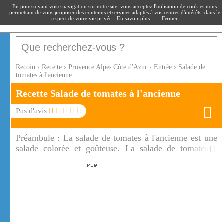
recoin
.fr
En poursuivant votre navigation sur notre site, vous acceptez l'utilisation de cookies nous
permettant de vous proposer des contenus et services adaptés à vos centres d'intérêts, dans le
respect de votre vie privée.
En savoir plus
Fermer
Recoin
›
Recette
›
Provence Alpes Côte d'Azur
›
Entrée
›
Salade de
tomates à l'ancienne
Recette Salade de tomates à l'ancienne
Pas d'avis
Préambule :
La salade de tomates à l'ancienne est une
salade colorée et goûteuse. La salade de tomates à
l'ancienne est composée de la noire de crimée, de
l'ananas jaune, de la russe, de la rose de berne, de la
coeur de boeuf etc...Ce mélange de tomates allie de
nombreuses saveurs.