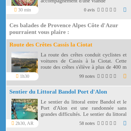
accompagnement d'une viande
30 min
0 avis
Ces balades de Provence Alpes Côte d'Azur
pourraient vous plaire :
Route des Crêtes Cassis la Ciotat
La route des crêtes conduit cyclistes et
voitures de Cassis à la Ciotat. Cette
route des crêtes s'élève à plus de 400 m
et surplombe la mer au travers plusieurs
1h30
99 notes
virages.
Sentier du Littoral Bandol Port d'Alon
Le sentier du littoral entre Bandol et le
Port d'Alon est une randonnée sans
grandes difficultés. Le sentier du littoral
Bandol Port d'Alon offre des paysages
2h30, AR
58 notes
magnifiques.