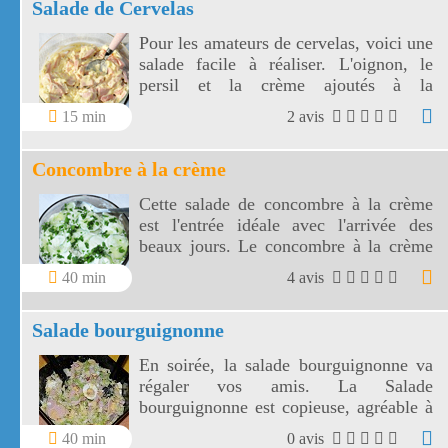
Salade de Cervelas
Pour les amateurs de cervelas, voici une
salade facile à réaliser. L'oignon, le
persil et la crème ajoutés à la
mayonnaise donnent une saveur très
15 min
2 avis
agréable à cette salade de cervelas.
Concombre à la crème
Cette salade de concombre à la crème
est l'entrée idéale avec l'arrivée des
beaux jours. Le concombre à la crème
est excellent et surtout très
40 min
4 avis
rafraîchissant.
Salade bourguignonne
En soirée, la salade bourguignonne va
régaler vos amis. La Salade
bourguignonne est copieuse, agréable à
déguster et peut accompagner un
40 min
0 avis