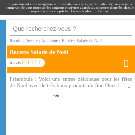
recoin
.fr
En poursuivant votre navigation sur notre site, vous acceptez l'utilisation de cookies nous
permettant de vous proposer des contenus et services adaptés à vos centres d'intérêts, dans le
respect de votre vie privée.
En savoir plus
Fermer
Recoin
›
Recette
›
Aquitaine
›
Entrée
›
Salade de Noël
Recette Salade de Noël
4
avis
Préambule :
Voici une entrée délicieuse pour les fêtes
de Noël avec de très bons produits du Sud Ouest! C'est
une entrée raffinée avec le foie gras, les gésiers et les
magrets de canard.