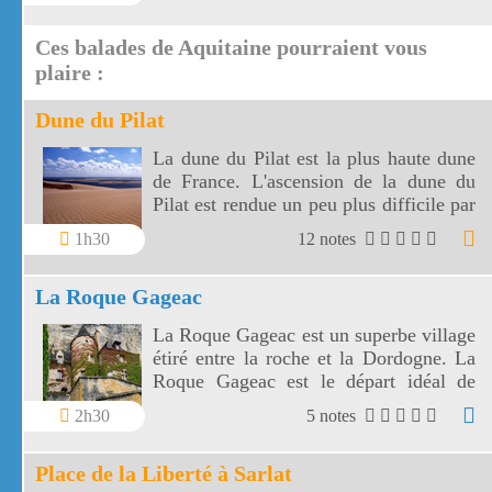
barbecue !
Ces balades de Aquitaine pourraient vous
plaire :
Dune du Pilat
La dune du Pilat est la plus haute dune
de France. L'ascension de la dune du
Pilat est rendue un peu plus difficile par
le fait que le sol se dérobe sous vos pas,
1h30
12 notes
mais arrivé au sommet la vue est
saisissante.
La Roque Gageac
La Roque Gageac est un superbe village
étiré entre la roche et la Dordogne. La
Roque Gageac est le départ idéal de
balades en gabare sur la Dordogne.
2h30
5 notes
Place de la Liberté à Sarlat