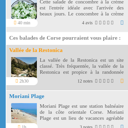
Cette salade de concombre à la crème
est l'entrée idéale avec l'arrivée des
beaux jours. Le concombre à la crème
est excellent et surtout très
40 min
4 avis
rafraîchissant.
Ces balades de Corse pourraient vous plaire :
Vallée de la Restonica
La vallée de la Restonica est un site
classé. Très fréquentée, la vallée de la
Restonica est propice à la randonnée
mais aussi à la baignade.
2h30
12 notes
Moriani Plage
Moriani Plage est une station balnéaire
de la côte orientale Corse. Moriani
Plage est un lieu de vacances agréable
entre la mer et la Castagniccia.
1h
3 notes