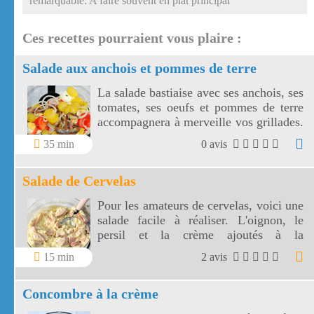
remarquable. A faire souvent en plat principal
Ces recettes pourraient vous plaire :
Salade aux anchois et pommes de terre
La salade bastiaise avec ses anchois, ses
tomates, ses oeufs et pommes de terre
accompagnera à merveille vos grillades.
Colorée et riche en saveurs, la salade
35 min
0 avis
bastiaise peut se servir en entrée ou en
accompagnement.
Salade de Cervelas
Pour les amateurs de cervelas, voici une
salade facile à réaliser. L'oignon, le
persil et la crème ajoutés à la
mayonnaise donnent une saveur très
15 min
2 avis
agréable à cette salade de cervelas.
Concombre à la crème