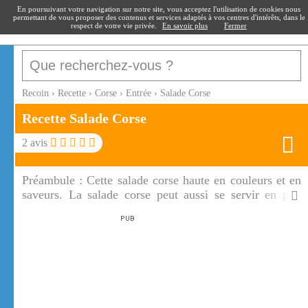
recoin
.fr
En poursuivant votre navigation sur notre site, vous acceptez l'utilisation de cookies nous
permettant de vous proposer des contenus et services adaptés à vos centres d'intérêts, dans le
respect de votre vie privée.
En savoir plus
Fermer
Recoin
›
Recette
›
Corse
›
Entrée
›
Salade Corse
Recette Salade Corse
2
avis
Préambule :
Cette salade corse haute en couleurs et en
saveurs. La salade corse peut aussi se servir en plat
unique aux beaux jours.