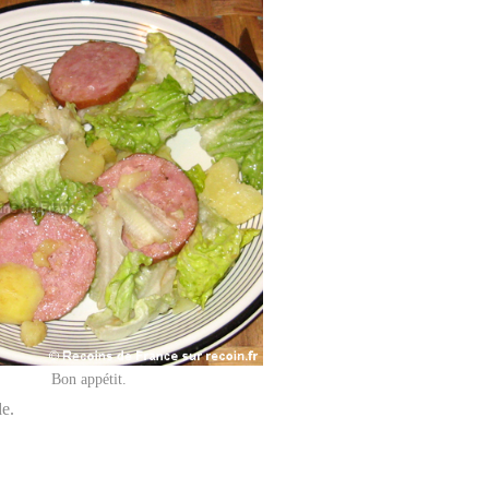
Bon appétit.
de.