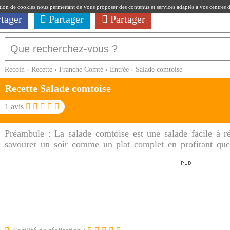
ation de cookies nous permettant de vous proposer des contenus et services adaptés à vos centres d'i
rtager
Partager
Partager
Recoin
›
Recette
›
Franche Comté
›
Entrée
›
Salade comtoise
Recette Salade comtoise
1
avis
Préambule :
La salade comtoise est une salade facile à ré
savourer un soir comme un plat complet en profitant que
soient encore tièdes !