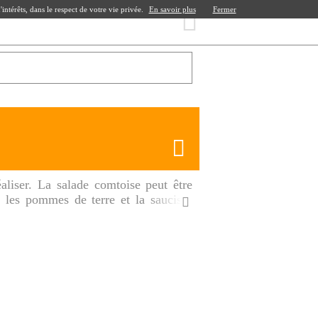
ntérêts, dans le respect de votre vie privée.
En savoir plus
Fermer
aliser. La salade comtoise peut être
 les pommes de terre et la saucisse