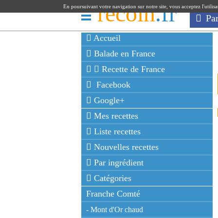
recoin
.fr
En poursuivant votre navigation sur notre site, vous acceptez l'utilis
Pa
Accueil
Balade en France
Recette de France
Facebook
Google+
Mes recettes
Liste recettes
Nouvelles recettes
Par ingrédient
Catégories
Franche Comté
- Mont d'Or chaud