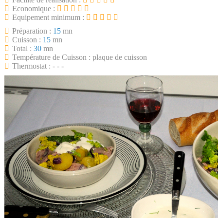
Economique :
Equipement minimum :
Préparation :
15
mn
Cuisson :
15
mn
Total :
30
mn
Température de Cuisson : plaque de cuisson
Thermostat : - - -