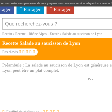
ation de cookies nous permettant de vous proposer des contenus et services adaptés à vos centres d'i
rtager
Partager
Partager
Recoin
›
Recette
›
Rhône Alpes
›
Entrée
›
Salade au saucisson de Lyon
Recette Salade au saucisson de Lyon
Pas d'avis
Préambule :
La salade au saucisson de Lyon est généreuse e
Lyon peut être un plat complet.
Facilité de réalisation :