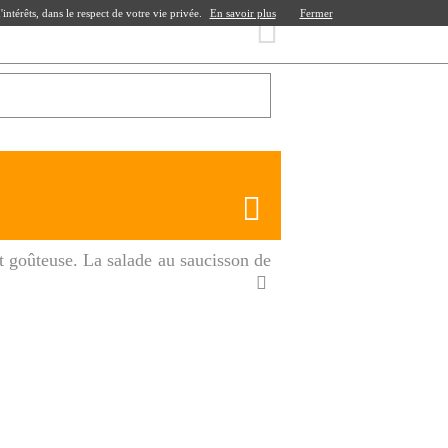
ntérêts, dans le respect de votre vie privée.
En savoir plus
Fermer
t goûteuse. La salade au saucisson de