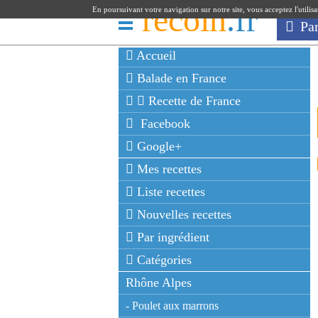
recoin
.fr
En poursuivant votre navigation sur notre site, vous acceptez l'utilis
Pa
Accueil
Balade en France
Recette de France
Facebook
Google+
Mes recettes
Liste recettes
Nouvelles recettes
Par ingrédient
Catégories
Rhône Alpes
- Poulet aux marrons