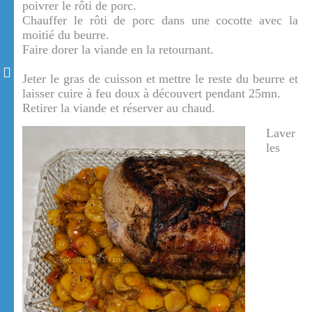
poivrer le rôti de porc.
Chauffer le rôti de porc dans une cocotte avec la
moitié du beurre.
Faire dorer la viande en la retournant.
Jeter le gras de cuisson et mettre le reste du beurre et
laisser cuire à feu doux à découvert pendant 25mn.
Retirer la viande et réserver au chaud.
Laver
les