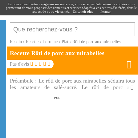
recoin
.fr
En poursuivant votre navigation sur notre site, vous acceptez l'utilisation de cookies nous
permettant de vous proposer des contenus et services adaptés à vos centres d'intérêts, dans le
respect de votre vie privée.
En savoir plus
Fermer
Recoin
›
Recette
›
Lorraine
›
Plat
›
Rôti de porc aux mirabelles
Recette Rôti de porc aux mirabelles
Pas d'avis
Préambule :
Le rôti de porc aux mirabelles séduira tous
les amateurs de salé-sucré. Le rôti de porc aux
mirabelles est savoureux et il faut profiter actuellement
de la saison des mirabelles.