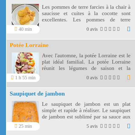
Les pommes de terre farcies à la chair à
saucisse et cuites à la cocotte sont
excellentes. Les pommes de terre
farcies sont faciles à préparer, rapides
40 min
0 avis
dans sa réalisation et peu coûteuses
Potée Lorraine
Avec l'automne, la potée Lorraine est le
plat idéal familial. La potée Lorraine
réunit les légumes de saison et la
charcuterie Lorraine.
1 h 55 min
0 avis
Saupiquet de jambon
Le saupiquet de jambon est un plat
simple et rapide à réaliser. Le saupiquet
de jambon est sublimé par sa sauce aux
échalotes, vin blanc, concentré de
25 min
5 avis
tomates et crème fraîche. Choisir un