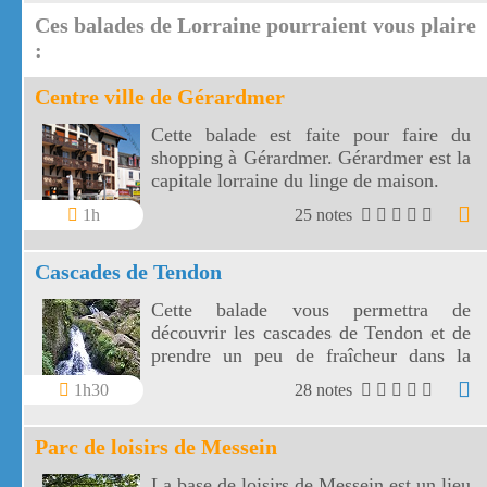
jambon à l'os ou un jambon traiteur
Ces balades de Lorraine pourraient vous plaire
pour garantir la qualité du saupiquet.
:
Centre ville de Gérardmer
Cette balade est faite pour faire du
shopping à Gérardmer. Gérardmer est la
capitale lorraine du linge de maison.
1h
25 notes
Cascades de Tendon
Cette balade vous permettra de
découvrir les cascades de Tendon et de
prendre un peu de fraîcheur dans la
forêt vosgienne entre la petite et la
1h30
28 notes
grande cascade de Tendon.
Parc de loisirs de Messein
La base de loisirs de Messein est un lieu