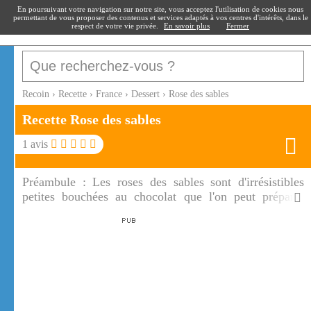
recoin
.fr
En poursuivant votre navigation sur notre site, vous acceptez l'utilisation de cookies nous
permettant de vous proposer des contenus et services adaptés à vos centres d'intérêts, dans le
respect de votre vie privée.
En savoir plus
Fermer
Recoin
›
Recette
›
France
›
Dessert
›
Rose des sables
Recette Rose des sables
1
avis
Préambule :
Les roses des sables sont d'irrésistibles
petites bouchées au chocolat que l'on peut préparer
pour les fêtes, en guise de dessert. Ces roses des sables
séduiront les enfants dans des mini caissettes.