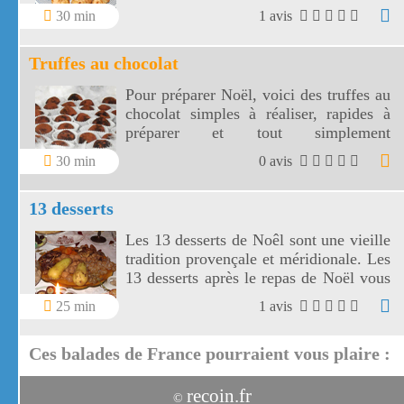
gâteaux délicieux pour accompagner
30 min
1 avis
votre café ou votre thé.
Truffes au chocolat
Pour préparer Noël, voici des truffes au
chocolat simples à réaliser, rapides à
préparer et tout simplement
délicieuses !
30 min
0 avis
13 desserts
Les 13 desserts de Noêl sont une vieille
tradition provençale et méridionale. Les
13 desserts après le repas de Noël vous
feront patienter jusqu'à l'arrivée du père
25 min
1 avis
Noël.
Ces balades de France pourraient vous plaire :
recoin.fr
©