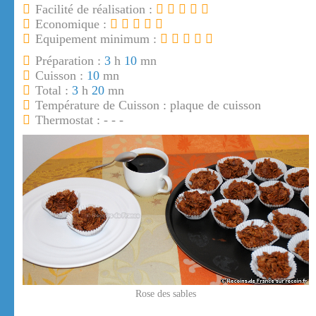
Facilité de réalisation :
Economique :
Equipement minimum :
Préparation :
3
h
10
mn
Cuisson :
10
mn
Total :
3
h
20
mn
Température de Cuisson : plaque de cuisson
Thermostat : - - -
Rose des sables