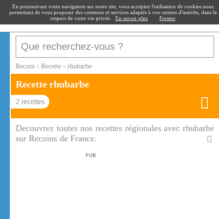
recoin
.fr
En poursuivant votre navigation sur notre site, vous acceptez l'utilisation de cookies nous
permettant de vous proposer des contenus et services adaptés à vos centres d'intérêts, dans le
respect de votre vie privée.
En savoir plus
Fermer
Recoin
›
Recette
›
rhubarbe
Recette
rhubarbe
2
recettes
Decouvrez toutes nos recettes régionales avec rhubarbe
sur Recoins de France.