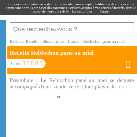
recoin
.fr
En poursuivant votre navigation sur notre site, vous acceptez l'utilisation de cookies nous
permettant de vous proposer des contenus et services adaptés à vos centres d'intérêts, dans le
respect de votre vie privée.
En savoir plus
Fermer
Recoin
›
Recette
›
Rhône Alpes
›
Entrée
›
Reblochon pané au miel
Recette Reblochon pané au miel
2
avis
Préambule :
Le Reblochon pané au miel se déguste
accompagné d'une salade verte. Quel plaisir de manger
ce Reblochon pané au miel croustillant aux douces
saveur du miel qui dégouline dans l'assiette!