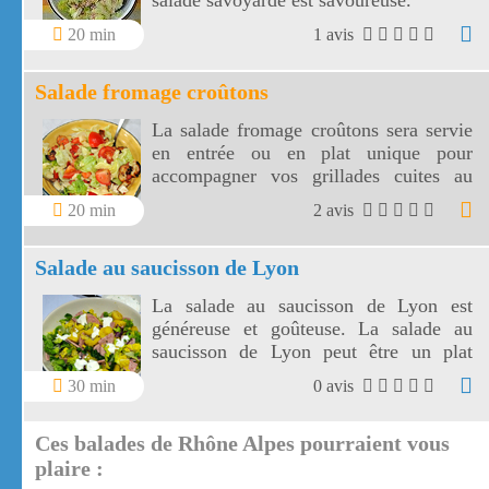
salade savoyarde est savoureuse.
20 min
1 avis
Salade fromage croûtons
La salade fromage croûtons sera servie
en entrée ou en plat unique pour
accompagner vos grillades cuites au
barbecue. La salade fromage croûtons
20 min
2 avis
est vite préparée.
Salade au saucisson de Lyon
La salade au saucisson de Lyon est
généreuse et goûteuse. La salade au
saucisson de Lyon peut être un plat
complet.
30 min
0 avis
Ces balades de Rhône Alpes pourraient vous
plaire :