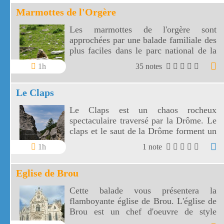
Marmottes de l'Orgère
Les marmottes de l'orgère sont
approchées par une balade familiale des
plus faciles dans le parc national de la
Vanoise. Les marmottes de l'Orgère sont
1h
35 notes
visibles au fond d'un vallon juste en
dessous des 2000 m d'altitude.
Le Claps
Le Claps est un chaos rocheux
spectaculaire traversé par la Drôme. Le
claps et le saut de la Drôme forment un
site étonnant.
1h
1 note
Eglise de Brou
Cette balade vous présentera la
flamboyante église de Brou. L'église de
Brou est un chef d'oeuvre de style
gothique.