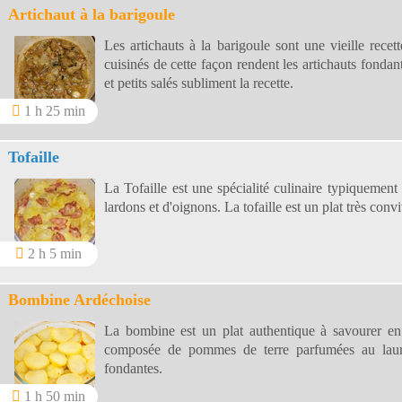
Artichaut à la barigoule
Les artichauts à la barigoule sont une vieille recett
cuisinés de cette façon rendent les artichauts fondan
et petits salés subliment la recette.
1 h 25 min
Tofaille
La Tofaille est une spécialité culinaire typiquemen
lardons et d'oignons. La tofaille est un plat très convi
2 h 5 min
Bombine Ardéchoise
La bombine est un plat authentique à savourer en
composée de pommes de terre parfumées au laur
fondantes.
1 h 50 min