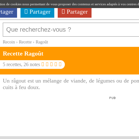
ation de cookies nous permettant de vous proposer des contenus et services adaptés à vos centres d'i
rtager
Partager
Partager
Recoin
›
Recette
›
Ragoût
Recette
Ragoût
5
recettes,
26
notes
Un râgout est un mélange de viande, de légumes ou de po
cuits à feu doux.