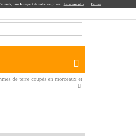
ntérêts, dans le respect de votre vie privée.
En savoir plus
Fermer
mmes de terre coupés en morceaux et