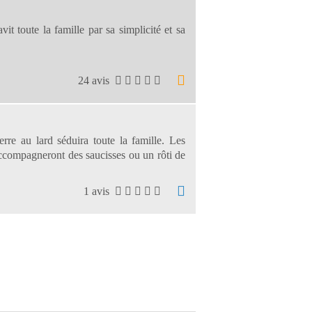
 toute la famille par sa simplicité et sa
24 avis
re au lard séduira toute la famille. Les
ccompagneront des saucisses ou un rôti de
1 avis