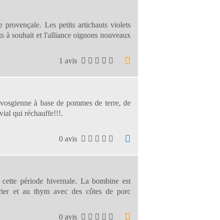
e provençale. Les petits artichauts violets
ts à souhait et l'alliance oignons nouveaux
1 avis
t vosgienne à base de pommes de terre, de
vial qui réchauffe!!!.
0 avis
 cette période hivernale. La bombine est
ier et au thym avec des côtes de porc
0 avis