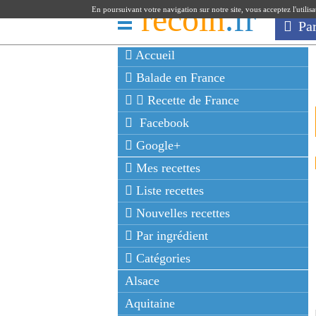
recoin
.fr
En poursuivant votre navigation sur notre site, vous acceptez l'utilis
Pa
Accueil
Balade en France
Recette de France
Facebook
Google+
Mes recettes
Liste recettes
Nouvelles recettes
Par ingrédient
Catégories
Alsace
Aquitaine