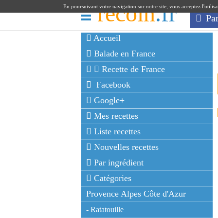
recoin
.fr
En poursuivant votre navigation sur notre site, vous acceptez l'utilis
Pa
Accueil
Balade en France
Recette de France
Facebook
Google+
Mes recettes
Liste recettes
Nouvelles recettes
Par ingrédient
Catégories
Provence Alpes Côte d'Azur
- Ratatouille