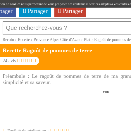
ation de cookies nous permettant de vous proposer des contenus et services adaptés à vos centres d'i
rtager
Partager
Partager
Recoin
›
Recette
›
Provence Alpes Côte d'Azur
›
Plat
›
Ragoût de pommes de 
Recette Ragoût de pommes de terre
24
avis
Préambule :
Le ragoût de pommes de terre de ma grand-
simplicité et sa saveur.
Facilité de réalisation :