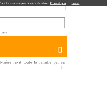
ntérêts, dans le respect de votre vie privée.
En savoir plus
Fermer
terre
mère ravit toute la famille par sa