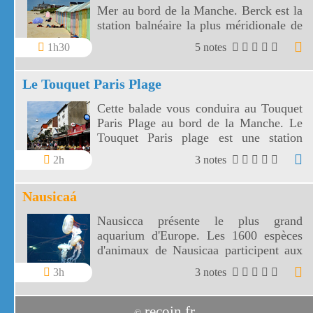
Mer au bord de la Manche. Berck est la
station balnéaire la plus méridionale de
la côte d'Opale.
1h30
5 notes
Le Touquet Paris Plage
Cette balade vous conduira au Touquet
Paris Plage au bord de la Manche. Le
Touquet Paris plage est une station
balnéaire appréciée des parisiens depuis
2h
3 notes
la fin du XIXe siècle.
Nausicaá
Nausicca présente le plus grand
aquarium d'Europe. Les 1600 espèces
d'animaux de Nausicaa participent aux
spectacles de l'océan et de ses rivages.
3h
3 notes
recoin.fr