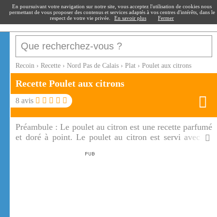
recoin
.fr
En poursuivant votre navigation sur notre site, vous acceptez l'utilisation de cookies nous
permettant de vous proposer des contenus et services adaptés à vos centres d'intérêts, dans le
respect de votre vie privée.
En savoir plus
Fermer
Recoin
›
Recette
›
Nord Pas de Calais
›
Plat
›
Poulet aux citrons
Recette Poulet aux citrons
8
avis
Préambule :
Le poulet au citron est une recette parfumé
et doré à point. Le poulet au citron est servi avec de
délicieuses pommes de terre rattes du Touquet !