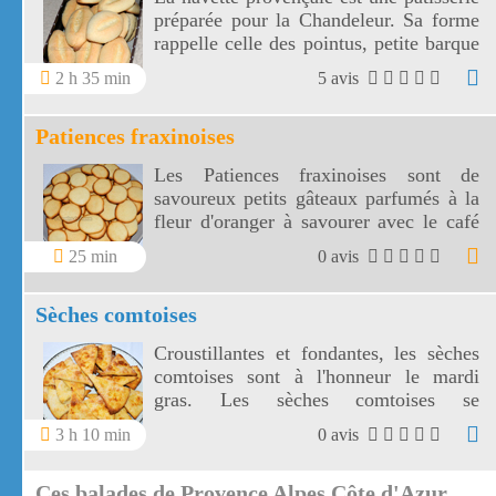
préparée pour la Chandeleur. Sa forme
rappelle celle des pointus, petite barque
de Provence. Elle convient parfaitement
2 h 35 min
5 avis
pour accompagner un café ou un thé.
Patiences fraxinoises
Les Patiences fraxinoises sont de
savoureux petits gâteaux parfumés à la
fleur d'oranger à savourer avec le café
ou le thé. Les Patiences fraxinoises se
25 min
0 avis
conservent facilement dans une boîte
métallique.
Sèches comtoises
Croustillantes et fondantes, les sèches
comtoises sont à l'honneur le mardi
gras. Les sèches comtoises se
conservent facilement dans une boîte
3 h 10 min
0 avis
hermétique.
Ces balades de Provence Alpes Côte d'Azur