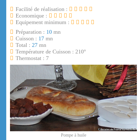
Facilité de réalisation :
Economique :
Equipement minimum :
Préparation :
10
mn
Cuisson :
17
mn
Total :
27
mn
Température de Cuisson : 210°
Thermostat : 7
Pompe à huile