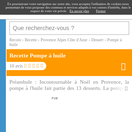
recoin
.fr
En poursuivant votre navigation sur notre site, vous acceptez l'utilisation de cookies nous
permettant de vous proposer des contenus et services adaptés à vos centres d'intérêts, dans le
respect de votre vie privée.
En savoir plus
Fermer
Recoin
›
Recette
›
Provence Alpes Côte d'Azur
›
Dessert
›
Pompe à
huile
Recette Pompe à huile
10
avis
Préambule :
Incontournable à Noël en Provence, la
pompe à l'huile fait partie des 13 desserts. La pompe à
huile accompagnera aussi votre petit déjeuner.