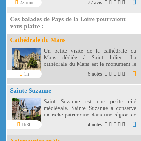
23 min
77 avis
produits de la région Lorraine, plus
précisément des Vosges.
Ces balades de Pays de la Loire pourraient
vous plaire :
Cathédrale du Mans
Un petite visite de la cathédrale du
Mans dédiée à Saint Julien. La
cathédrale du Mans est le monument le
plus visité du Pays de la Loire.
1h
6 notes
Sainte Suzanne
Saint Suzanne est une petite cité
médiévale. Sainte Suzanne a conservé
un riche patrimoine dans une région de
collines
1h30
4 notes