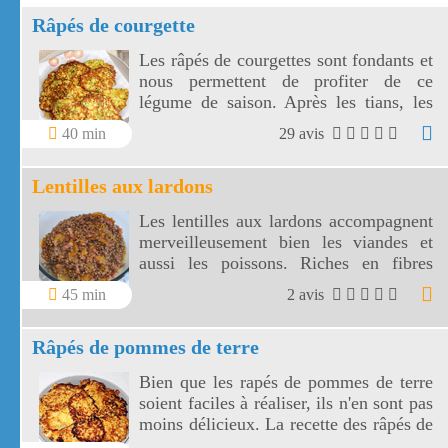
Râpés de courgette
Les râpés de courgettes sont fondants et
nous permettent de profiter de ce
légume de saison. Après les tians, les
gratins, voilà une façon agréable de
40 min
29 avis
préparer vos courgettes!
Lentilles aux lardons
Les lentilles aux lardons accompagnent
merveilleusement bien les viandes et
aussi les poissons. Riches en fibres
alimentaires, les lentilles aux lardons
45 min
2 avis
sont parmi les plus digestes des
légumineuses.
Râpés de pommes de terre
Bien que les rapés de pommes de terre
soient faciles à réaliser, ils n'en sont pas
moins délicieux. La recette des râpés de
pommes de terre a pour base des