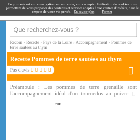
recoin
.fr
En poursuivant votre navigation sur notre site, vous acceptez l'utilisation de cookies nous
permettant de vous proposer des contenus et services adaptés à vos centres d'intérêts, dans le
respect de votre vie privée.
En savoir plus
Fermer
Recoin
›
Recette
›
Pays de la Loire
›
Accompagnement
›
Pommes de
terre sautées au thym
Recette Pommes de terre sautées au thym
Pas d'avis
Préambule :
Les pommes de terre grenaille sont
l'accompagnement idéal d'un tournedos au poivre ou
d'un poisson pour un dîner entre amis. Les pommes de
terre grenaille sautées au thym et à l'ail sont fondantes
et parfumées à souhait.