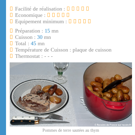
Facilité de réalisation :
Economique :
Equipement minimum :
Préparation :
15
mn
Cuisson :
30
mn
Total :
45
mn
Température de Cuisson : plaque de cuisson
Thermostat : - - -
Pommes de terre sautées au thym