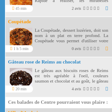
Rapide à réaliser, les mirabelles
caramélisées sont tout simplement
45 min
2 avis
délicieuses.
Coupétade
La Coupétade, dessert lozérien, doit son
nom à un plat en terre profond. La
Coupétade vous permet d'utiliser votre
pain dur et de réaliser un dessert
1 h 5 min
0 avis
savoureux avec des raisins secs et des
pruneaux.
Gâteau rose de Reims au chocolat
Le gâteau aux biscuits roses de Reims
est très agréable à l'oeil, couleurs
saumon et chocolat et au goût, le gâteau
rose de Reims à des saveurs de kirsch et
20 min
4 avis
d'amande.
Ces balades de Centre pourraient vous plaire :