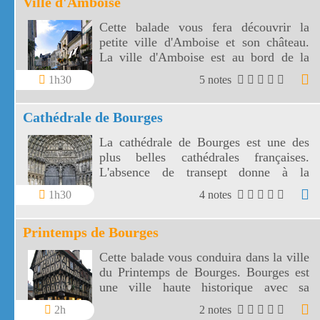
Ville d'Amboise
Cette balade vous fera découvrir la
petite ville d'Amboise et son château.
La ville d'Amboise est au bord de la
Loire, le dernier fleuve sauvage de
1h30
5 notes
France.
Cathédrale de Bourges
La cathédrale de Bourges est une des
plus belles cathédrales françaises.
L'absence de transept donne à la
cathédrale de Bourges une perspective
1h30
4 notes
originale.
Printemps de Bourges
Cette balade vous conduira dans la ville
du Printemps de Bourges. Bourges est
une ville haute historique avec sa
cathédrale Saint Etienne, ses vieilles
2h
2 notes
maisons et Jacques Coeur.