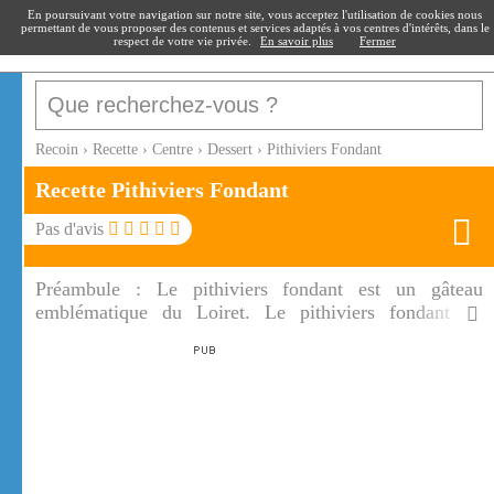
recoin
.fr
En poursuivant votre navigation sur notre site, vous acceptez l'utilisation de cookies nous
permettant de vous proposer des contenus et services adaptés à vos centres d'intérêts, dans le
respect de votre vie privée.
En savoir plus
Fermer
Recoin
›
Recette
›
Centre
›
Dessert
›
Pithiviers Fondant
Recette Pithiviers Fondant
Pas d'avis
Préambule :
Le pithiviers fondant est un gâteau
emblématique du Loiret. Le pithiviers fondant au
glaçage blanc est parsemé de fruits confits.