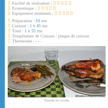
Facilité de réalisation :
Economique :
Equipement minimum :
Préparation :
10
mn
Cuisson :
1
h
45
mn
Total :
1
h
55
mn
Température de Cuisson : plaque de cuisson
Thermostat : - - -
Pintade en cocotte