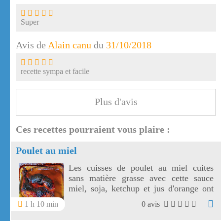
Super
Avis de
Alain canu
du
31/10/2018
recette sympa et facile
Plus d'avis
Ces recettes pourraient vous plaire :
Poulet au miel
Les cuisses de poulet au miel cuites
sans matière grasse avec cette sauce
miel, soja, ketchup et jus d'orange ont
un aspect caramélisé et leur chair est
1 h 10 min
0 avis
particulièrement tendre. Les cuisses de
poulet au miel sont vrai régal pour les