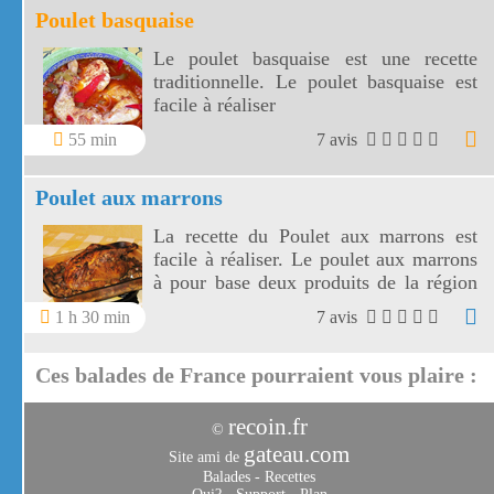
Poulet basquaise
papilles.
Le poulet basquaise est une recette
traditionnelle. Le poulet basquaise est
facile à réaliser
55 min
7 avis
Poulet aux marrons
La recette du Poulet aux marrons est
facile à réaliser. Le poulet aux marrons
à pour base deux produits de la région
Rhône Alpes, le poulet de Bresse et les
1 h 30 min
7 avis
marrons.
Ces balades de France pourraient vous plaire :
recoin.fr
©
gateau.com
Site ami de
Balades
-
Recettes