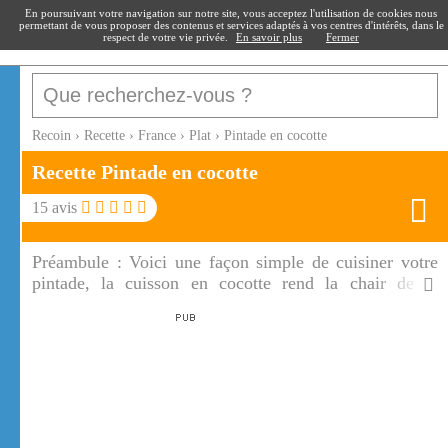
recoin
.fr
En poursuivant votre navigation sur notre site, vous acceptez l'utilisation de cookies nous
permettant de vous proposer des contenus et services adaptés à vos centres d'intérêts, dans le
respect de votre vie privée.
En savoir plus
Fermer
Recoin
›
Recette
›
France
›
Plat
›
Pintade en cocotte
Recette Pintade en cocotte
15
avis
Préambule :
Voici une façon simple de cuisiner votre
pintade, la cuisson en cocotte rend la chair de la
pintade savoureuse, dorée à point. Les légumes de
saison cuits à part ou ajoutés en fin de cuisson sont
l'accompagnement idéal d'une pintade en cocotte.