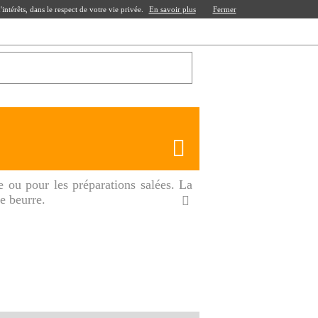
ntérêts, dans le respect de votre vie privée.
En savoir plus
Fermer
ie ou pour les préparations salées. La
de beurre.