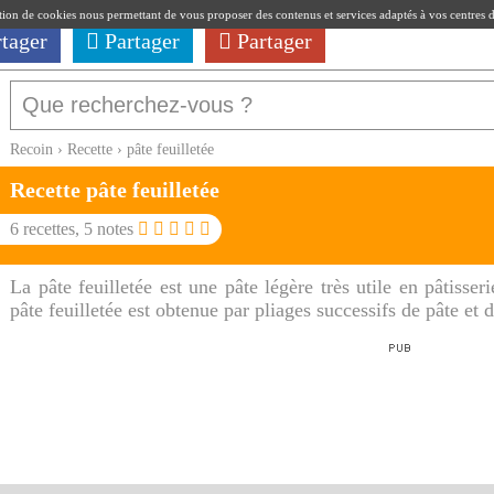
ation de cookies nous permettant de vous proposer des contenus et services adaptés à vos centres d'i
rtager
Partager
Partager
Recoin
›
Recette
›
pâte feuilletée
Recette
pâte feuilletée
6
recettes,
5
notes
La pâte feuilletée est une pâte légère très utile en pâtisser
pâte feuilletée est obtenue par pliages successifs de pâte et 