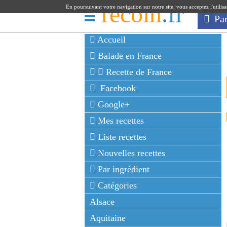
recoin
.fr
En poursuivant votre navigation sur notre site, vous acceptez l'utilis
Pa
Accueil
Balade en France
Recette de France
Facebook
Google+
Mes recettes
Liste recettes
Nouvelles recettes
Par ingrédient
Catégories
Alsace
Aquitaine