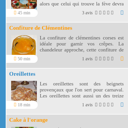
alors que celui qui trouve la fève devra
payer le prochain gâteau des Rois.
45 min
3 avis
Confiture de Clémentines
La confiture de clémentines corses est
idéale pour garnir vos crêpes. La
chandeleur approche, cette confiture de
clémentines corses sent bon le Sud de la
50 min
1 avis
France.
Oreillettes
Les oreillettes sont des beignets
provençaux que l'on sert pour carnaval.
Les oreillettes sont aussi un des treize
desserts du réveillon de Noël.
18 min
1 avis
Cake à l'orange