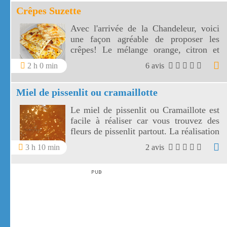
Crêpes Suzette
Avec l'arrivée de la Chandeleur, voici
une façon agréable de proposer les
crêpes! Le mélange orange, citron et
Grand Marnier parfume vos crêpes
2 h 0 min
6 avis
Suzette. Penser à bien sucrer le fond de
la poêle pour éviter l'acidité des
Miel de pissenlit ou cramaillotte
agrumes.
Le miel de pissenlit ou Cramaillote est
facile à réaliser car vous trouvez des
fleurs de pissenlit partout. La réalisation
du miel de pissenlit nécessite beaucoup
3 h 10 min
2 avis
de travail pour retirer les pétales de
chaque fleur. Mais au final, ce miel de
pissenlit est tellement bon et parfumé!