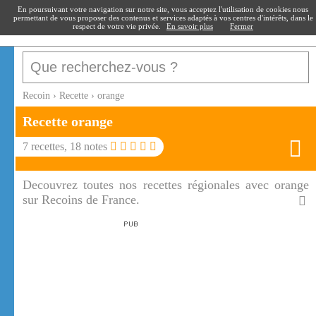
recoin
.fr
En poursuivant votre navigation sur notre site, vous acceptez l'utilisation de cookies nous
permettant de vous proposer des contenus et services adaptés à vos centres d'intérêts, dans le
respect de votre vie privée.
En savoir plus
Fermer
Recoin
›
Recette
›
orange
Recette
orange
7
recettes,
18
notes
Decouvrez toutes nos recettes régionales avec orange
sur Recoins de France.