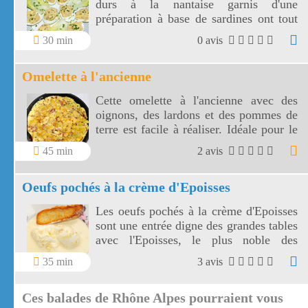
durs à la nantaise garnis d'une
préparation à base de sardines ont tout
bon! Le mélange sardines, beurre,
30 min
0 avis
citron, moutarde et jaunes d'oeufs est
très savoureux.
Omelette à l'ancienne
Cette omelette à l'ancienne avec des
oignons, des lardons et des pommes de
terre est facile à réaliser. Idéale pour le
dîner, cette omelette à l'ancienne sera
45 min
2 avis
accompagnée d'une salade verte.
Oeufs pochés à la crème d'Epoisses
Les oeufs pochés à la crème d'Epoisses
sont une entrée digne des grandes tables
avec l'Epoisses, le plus noble des
fromages bourguignons.
35 min
3 avis
Ces balades de Rhône Alpes pourraient vous