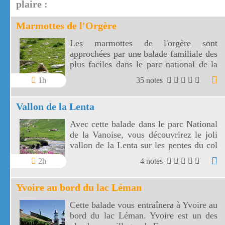
plaire :
Marmottes de l'Orgère
Les marmottes de l'orgère sont
approchées par une balade familiale des
plus faciles dans le parc national de la
Vanoise. Les marmottes de l'Orgère sont
1h
35 notes
visibles au fond d'un vallon juste en
dessous des 2000 m d'altitude.
Vallon de la Lenta
Avec cette balade dans le parc National
de la Vanoise, vous découvrirez le joli
vallon de la Lenta sur les pentes du col
de l'Iseran. Le vallon de la Lenta fait
2h
4 notes
face au glacier des Evettes et à la vallée
de l'Arc. Le col de l'Iseran est le plus
Yvoire au bord du lac Léman
haut de France.
Cette balade vous entraînera à Yvoire au
bord du lac Léman. Yvoire est un des