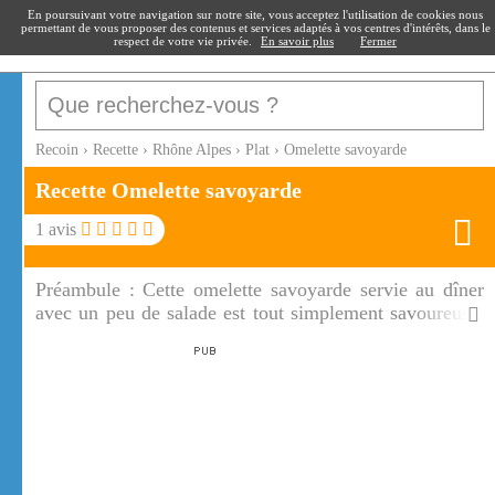
recoin
.fr
En poursuivant votre navigation sur notre site, vous acceptez l'utilisation de cookies nous
permettant de vous proposer des contenus et services adaptés à vos centres d'intérêts, dans le
respect de votre vie privée.
En savoir plus
Fermer
Recoin
›
Recette
›
Rhône Alpes
›
Plat
›
Omelette savoyarde
Recette Omelette savoyarde
1
avis
Préambule :
Cette omelette savoyarde servie au dîner
avec un peu de salade est tout simplement savoureuse,
moelleuse et copieuse. L'alliance du poireau, des
lardons et des pommes de terre est réhaussée par le
beaufort fondu dans l'omelette!