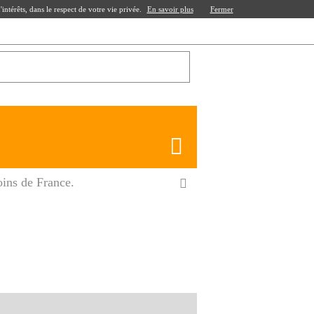
ntérêts, dans le respect de votre vie privée.
En savoir plus
Fermer
oins de France.