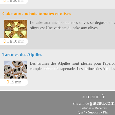
1 h 30 min
Cake aux anchois tomates et olives
Le cake aux anchois tomates olives se déguste en ap
olives est Une variante du cake aux olives.
1 h 10 min
Tartines des Alpilles
Les tartines des Alpilles sont idéales pour l'apér
complet adoucit la tapenade. Les tartines des Alpilles 
15 min
recoin.fr
©
gateau.com
Site ami de
Balades
-
Recettes
Qui?
-
Support
-
Plan