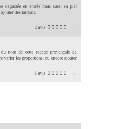
tre dégustée en entrée mais aussi en plat
 ajouter des lardons.
2 avis
e du nom de cette recette provençale de
e varier les proportions, ou encore ajouter
1 avis