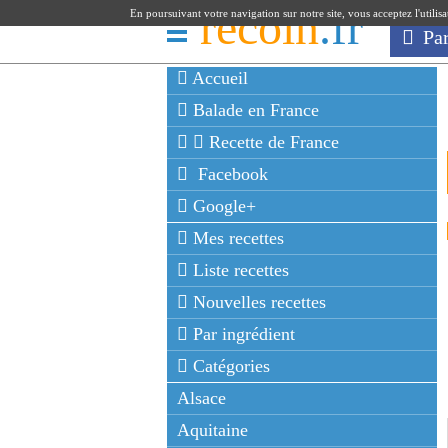
recoin
.fr
En poursuivant votre navigation sur notre site, vous acceptez l'utilis
Pa
Accueil
Balade en France
Recette de France
Facebook
Google+
Mes recettes
Liste recettes
Nouvelles recettes
Par ingrédient
Catégories
Alsace
Aquitaine