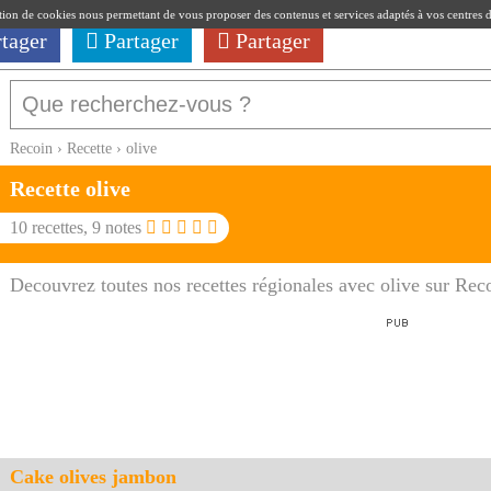
ation de cookies nous permettant de vous proposer des contenus et services adaptés à vos centres d'i
rtager
Partager
Partager
Recoin
›
Recette
›
olive
Recette
olive
10
recettes,
9
notes
Decouvrez toutes nos recettes régionales avec olive sur Rec
Cake olives jambon