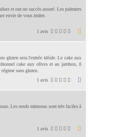
aliser et ont un succès assuré. Les palmiers
ner envie de vous imiter.
1 avis
ans gluten sera l'entrée idéale. Le cake aux
itionnel cake aux olives et au jambon, il
u régime sans gluten.
1 avis
osas. Les oeufs mimosas sont très faciles à
1 avis