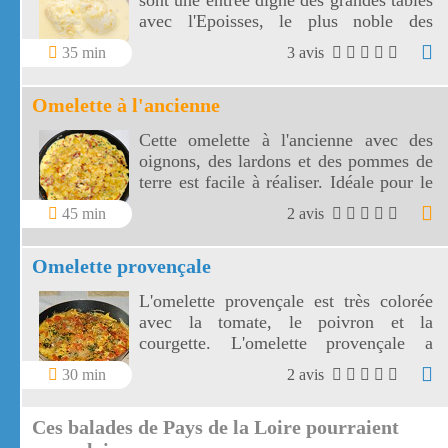
sont une entrée digne des grandes tables
avec l'Epoisses, le plus noble des
fromages bourguignons.
35 min
3 avis
Omelette à l'ancienne
Cette omelette à l'ancienne avec des
oignons, des lardons et des pommes de
terre est facile à réaliser. Idéale pour le
dîner, cette omelette à l'ancienne sera
45 min
2 avis
accompagnée d'une salade verte.
Omelette provençale
L'omelette provençale est très colorée
avec la tomate, le poivron et la
courgette. L'omelette provençale a
toutes les saveurs de la Méditerranée !
30 min
2 avis
Ces balades de Pays de la Loire pourraient