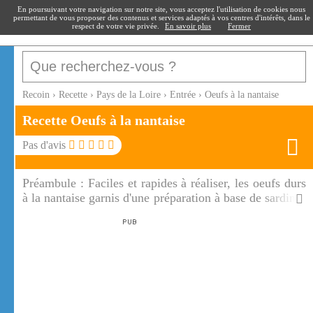
recoin
.fr
En poursuivant votre navigation sur notre site, vous acceptez l'utilisation de cookies nous
permettant de vous proposer des contenus et services adaptés à vos centres d'intérêts, dans le
respect de votre vie privée.
En savoir plus
Fermer
Recoin
›
Recette
›
Pays de la Loire
›
Entrée
›
Oeufs à la nantaise
Recette Oeufs à la nantaise
Pas d'avis
Préambule :
Faciles et rapides à réaliser, les oeufs durs
à la nantaise garnis d'une préparation à base de sardines
ont tout bon! Le mélange sardines, beurre, citron,
moutarde et jaunes d'oeufs est très savoureux.