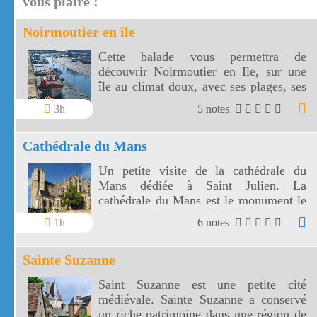
vous plaire :
Noirmoutier en île
Cette balade vous permettra de
découvrir Noirmoutier en Ile, sur une
île au climat doux, avec ses plages, ses
dunes, ses marais et ses mimosas.
3h
5 notes
Noirmoutier en île, toute blanche en est
la capitale.
Cathédrale du Mans
Un petite visite de la cathédrale du
Mans dédiée à Saint Julien. La
cathédrale du Mans est le monument le
plus visité du Pays de la Loire.
1h
6 notes
Sainte Suzanne
Saint Suzanne est une petite cité
médiévale. Sainte Suzanne a conservé
un riche patrimoine dans une région de