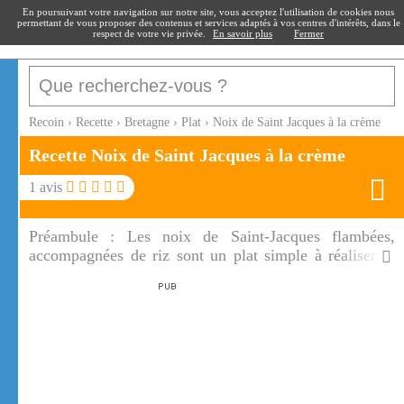
recoin
.fr
En poursuivant votre navigation sur notre site, vous acceptez l'utilisation de cookies nous
permettant de vous proposer des contenus et services adaptés à vos centres d'intérêts, dans le
respect de votre vie privée.
En savoir plus
Fermer
Recoin
›
Recette
›
Bretagne
›
Plat
›
Noix de Saint Jacques à la crème
Recette Noix de Saint Jacques à la crème
1
avis
Préambule :
Les noix de Saint-Jacques flambées,
accompagnées de riz sont un plat simple à réaliser et
très raffiné. La sauce à la crème et parfumée à l'alcool
de votre choix va rendre les noix de St Jacques tout
simplement divines.