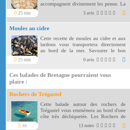
accompagnent divinement les penne. La
recette de penne aux Saint Jacques est
25 min
3 avis
très rapide à réaliser!
Moules au cidre
Cette recette de moules au cidre et aux
lardons vous transportera directement
au bord de la mer. Savourer le bon
accord iodé des moules et d'un cidre
25 min
0 avis
breton.
Ces balades de Bretagne pourraient vous
plaire :
Rochers de Trégastel
Cette balade autour des rochers de
Trégastel vous emmènera au bord d'une
côte très déchiquetée. Les Rochers de
Trégastel sont spectaculaires et leurs
1h
13 notes
formes sont évocatrices.