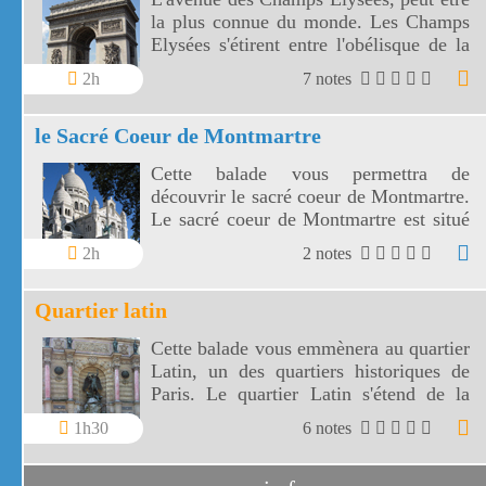
la plus connue du monde. Les Champs
Elysées s'étirent entre l'obélisque de la
Concorde et l'arc de Triomphe de
2h
7 notes
l'Etoile.
le Sacré Coeur de Montmartre
Cette balade vous permettra de
découvrir le sacré coeur de Montmartre.
Le sacré coeur de Montmartre est situé
comme la place du Tertre sur la butte
2h
2 notes
Montmartre à Paris.
Quartier latin
Cette balade vous emmènera au quartier
Latin, un des quartiers historiques de
Paris. Le quartier Latin s'étend de la
Sorbonne au Panthéon, des bords de
1h30
6 notes
Seine au jardin du Luxembourg.