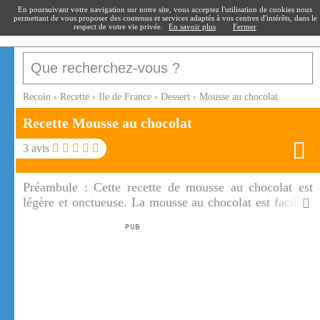
recoin
.fr
En poursuivant votre navigation sur notre site, vous acceptez l'utilisation de cookies nous
permettant de vous proposer des contenus et services adaptés à vos centres d'intérêts, dans le
respect de votre vie privée.
En savoir plus
Fermer
Recoin
›
Recette
›
Ile de France
›
Dessert
›
Mousse au chocolat
Recette Mousse au chocolat
3
avis
Préambule :
Cette recette de mousse au chocolat est
légère et onctueuse. La mousse au chocolat est facile à
réaliser avec peu d'ingrédients.