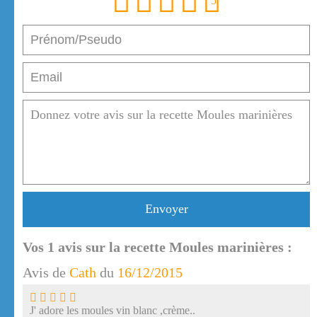
1
2
3
4
5
Envoyer
Vos
1
avis sur la recette Moules marinières :
Avis de
Cath
du
16/12/2015
J' adore les moules vin blanc ,crème..