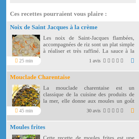
Ces recettes pourraient vous plaire :
Noix de Saint Jacques à la crème
Les noix de Saint-Jacques flambées,
accompagnées de riz sont un plat simple
à réaliser et très raffiné. La sauce à la
crème et parfumée à l'alcool de votre
25 min
1 avis
choix va rendre les noix de St Jacques
tout simplement divines.
Mouclade Charentaise
La mouclade charentaise est un
classique de la cuisine des produits de
la mer, elle donne aux moules un goût
inhabituel et savoureux.
45 min
30 avis
Moules frites
Cette recette de moules frites est une