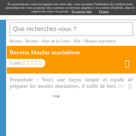
recoin
.fr
En poursuivant votre navigation sur notre site, vous acceptez l'utilisation de cookies nous
permettant de vous proposer des contenus et services adaptés à vos centres d'intérêts, dans le
respect de votre vie privée.
En savoir plus
Fermer
Recoin
›
Recette
›
Pays de la Loire
›
Plat
›
Moules marinières
Recette Moules marinières
1
avis
Préambule :
Voici une façon simple et rapide de
préparer les moules marinières, il suffit de bien choisir
ses moules et de cuisiner les moules marinières
accompagner d'un petit hachis d'échalotes et d'un bon
Muscadet.