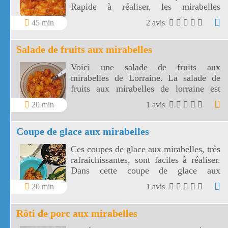
Rapide à réaliser, les mirabelles
caramélisées sont tout simplement
45 min
2 avis
délicieuses.
Salade de fruits aux mirabelles
Voici une salade de fruits aux
mirabelles de Lorraine. La salade de
fruits aux mirabelles de lorraine est
composée de fruits gorgés de sucre de
20 min
1 avis
la fin de l'été.
Coupe de glace aux mirabelles
Ces coupes de glace aux mirabelles, très
rafraichissantes, sont faciles à réaliser.
Dans cette coupe de glace aux
mirabelles, les mirabelles de Lorraine
20 min
1 avis
sont gorgées de sucre et très parfumées.
Rôti de porc aux mirabelles