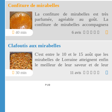
Confiture de mirabelles
La confiture de mirabelles est très
parfumée, agréable au goût. La
confiture de mirabelles accompagnera
vos petits déjeuners ou vos goûters pour
40 min
6 avis
la rentrée.
Clafoutis aux mirabelles
C'est entre le 10 et le 15 août que les
mirabelles de Lorraine atteignent enfin
le meilleur de leur saveur et de leur
maturité. Voici une façon de les
30 min
11 avis
déguster: un clafoutis aux mirabelles
aux couleurs du soleil !