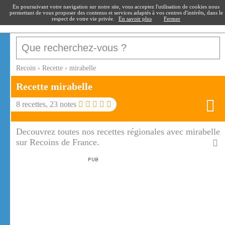
recoin
.fr
En poursuivant votre navigation sur notre site, vous acceptez l'utilisation de cookies nous
permettant de vous proposer des contenus et services adaptés à vos centres d'intérêts, dans le
respect de votre vie privée.
En savoir plus
Fermer
Recoin
›
Recette
›
mirabelle
Recette
mirabelle
8
recettes,
23
notes
Decouvrez toutes nos recettes régionales avec mirabelle
sur Recoins de France.