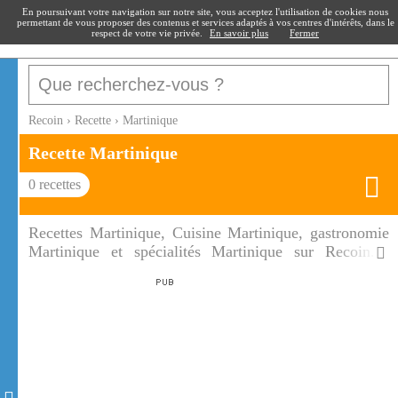
recoin
.fr
En poursuivant votre navigation sur notre site, vous acceptez l'utilisation de cookies nous
permettant de vous proposer des contenus et services adaptés à vos centres d'intérêts, dans le
respect de votre vie privée.
En savoir plus
Fermer
Recoin
›
Recette
›
Martinique
Recette
Martinique
0
recettes
Recettes Martinique, Cuisine Martinique, gastronomie
Martinique et spécialités Martinique sur Recoin.fr.
Decouvrez toutes nos recettes régionales sur Recoins
de France. Au fil des siècles, la cuisine martiniquaise
s’est enrichie des influences africaines, européennes,
indiennes et créoles. La Martinique regorge de produits
locaux et ses spécialités culinaires vous enchanteront.
Les accras de morue et les boudins créoles sont les
stars de l'apéritif, pour se rafraîchir les jus de fruits, les