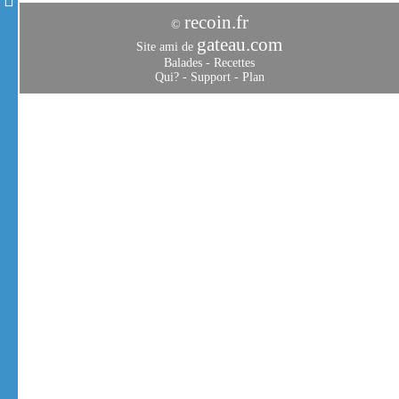
cocktails, les punchs, le rhum et l'eau de Coco.
recoin.fr
©
gateau.com
Site ami de
Balades
-
Recettes
Qui?
-
Support
-
Plan