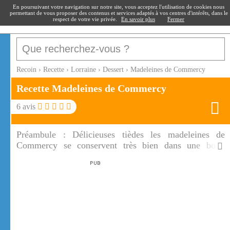
recoin
.fr
En poursuivant votre navigation sur notre site, vous acceptez l'utilisation de cookies nous
permettant de vous proposer des contenus et services adaptés à vos centres d'intérêts, dans le
respect de votre vie privée.
En savoir plus
Fermer
Recoin
›
Recette
›
Lorraine
›
Dessert
›
Madeleines de Commercy
Recette Madeleines de Commercy
6
avis
Préambule :
Délicieuses tièdes les madeleines de
Commercy se conservent très bien dans une boite
hermétique. Pour réaliser les madeleines de Commercy
vous pouvez remplacer le zeste de citron par de
l'essence de bergamote.