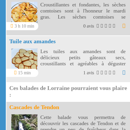
Croustillantes et fondantes, les sèches
comtoises sont à l'honneur le mardi
gras. Les sèches comtoises se
conservent facilement dans une boîte
3 h 10 min
0 avis
hermétique.
Tuile aux amandes
Les tuiles aux amandes sont de
délicieux petits gâteaux secs,
croustillants et agréables à déguster
avec une mousse au chocolat, une
15 min
1 avis
coupe de glace ou un café. Les tuiles
aux amandes se conservent très bien
Ces balades de Lorraine pourraient vous plaire
dans une boîte en fer et peuvent être
réalisées à l'avance.
:
Cascades de Tendon
Cette balade vous permettra de
découvrir les cascades de Tendon et de
prendre un peu de fraîcheur dans la