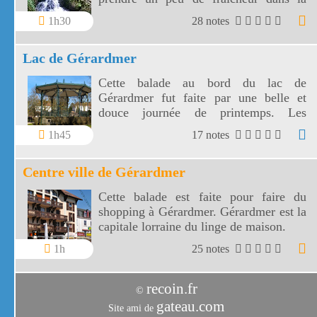
forêt vosgienne entre la petite et la
1h30
28 notes
grande cascade de Tendon.
Lac de Gérardmer
Cette balade au bord du lac de
Gérardmer fut faite par une belle et
douce journée de printemps. Les
activités aquatiques sont multiples au
1h45
17 notes
bord du lac de Gérardmer.
Centre ville de Gérardmer
Cette balade est faite pour faire du
shopping à Gérardmer. Gérardmer est la
capitale lorraine du linge de maison.
1h
25 notes
recoin.fr
©
gateau.com
Site ami de