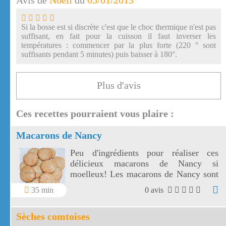
Avis de
Noéli
du
05/01/2013
Si la bosse est si discrète c'est que le choc thermique n'est pas
suffisant, en fait pour la cuisson il faut inverser les
températures : commencer par la plus forte (220 ° sont
suffisants pendant 5 minutes) puis baisser à 180°.
Plus d'avis
Ces recettes pourraient vous plaire :
Macarons de Nancy
Peu d'ingrédients pour réaliser ces
délicieux macarons de Nancy si
moelleux! Les macarons de Nancy sont
une recette traditionnelle des soeurs
35 min
0 avis
macarons de Nancy. Les Macarons de
Nancy se conservent dans une boîte en
Sèches comtoises
fer.