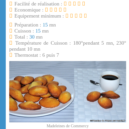
Facilité de réalisation :
Economique :
Equipement minimum :
Préparation :
15
mn
Cuisson :
15
mn
Total :
30
mn
Température de Cuisson : 180°pendant 5 mn, 230°
pendant 10 mn
Thermostat : 6 puis 7
Madeleines de Commercy