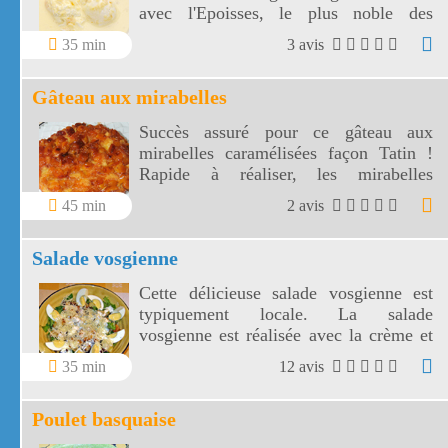
avec l'Epoisses, le plus noble des
fromages bourguignons.
35 min
3 avis
Gâteau aux mirabelles
Succès assuré pour ce gâteau aux
mirabelles caramélisées façon Tatin !
Rapide à réaliser, les mirabelles
caramélisées sont tout simplement
45 min
2 avis
délicieuses.
Salade vosgienne
Cette délicieuse salade vosgienne est
typiquement locale. La salade
vosgienne est réalisée avec la crème et
les lardons !
35 min
12 avis
Poulet basquaise