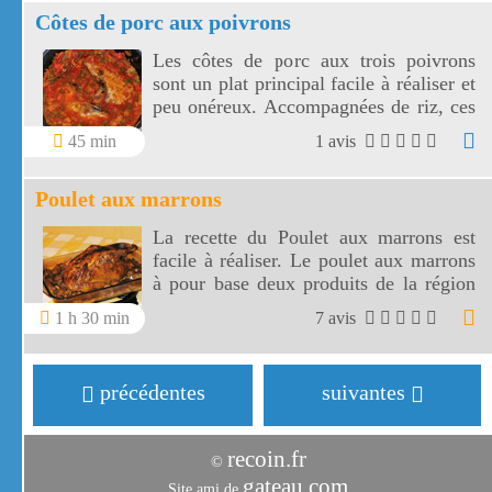
Côtes de porc aux poivrons
Les côtes de porc aux trois poivrons
sont un plat principal facile à réaliser et
peu onéreux. Accompagnées de riz, ces
côtes de porc sont sublimées par leur
45 min
1 avis
sauce aux poivrons, à l'oignon et au vin
blanc.
Poulet aux marrons
La recette du Poulet aux marrons est
facile à réaliser. Le poulet aux marrons
à pour base deux produits de la région
Rhône Alpes, le poulet de Bresse et les
1 h 30 min
7 avis
marrons.
précédentes
suivantes
recoin.fr
©
gateau.com
Site ami de