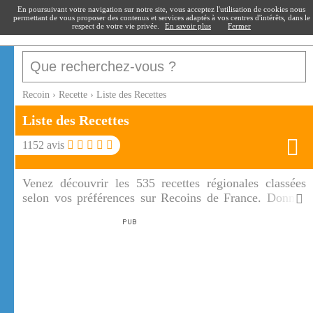
recoin
.fr
En poursuivant votre navigation sur notre site, vous acceptez l'utilisation de cookies nous
permettant de vous proposer des contenus et services adaptés à vos centres d'intérêts, dans le
respect de votre vie privée.
En savoir plus
Fermer
Recoin
›
Recette
›
Liste des Recettes
Liste des Recettes
1152 avis
Venez découvrir les 535 recettes régionales classées
selon vos préférences sur Recoins de France. Donnez
votre avis comme l'ont fait les 1152 internautes sur
Recoins de France.