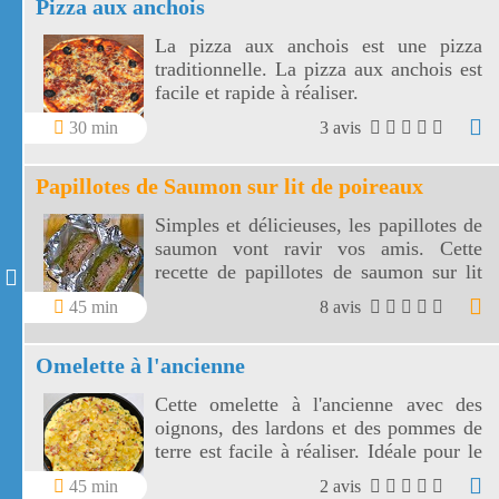
Pizza aux anchois
La pizza aux anchois est une pizza
traditionnelle. La pizza aux anchois est
facile et rapide à réaliser.
30 min
3 avis
Papillotes de Saumon sur lit de poireaux
Simples et délicieuses, les papillotes de
saumon vont ravir vos amis. Cette
recette de papillotes de saumon sur lit
de poireaux est un vrai régal !
45 min
8 avis
Omelette à l'ancienne
Cette omelette à l'ancienne avec des
oignons, des lardons et des pommes de
terre est facile à réaliser. Idéale pour le
dîner, cette omelette à l'ancienne sera
45 min
2 avis
accompagnée d'une salade verte.