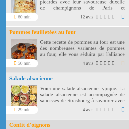
picardes avec leur savoureuse duxelle
de champignons de Paris et
échalotes.Les ficelles picardes sont le
60 min
12 avis
repas idéal de vos soirées d'hiver!
Pommes feuilletées au four
Cette recette de pommes au four est une
des nombreuses variantes de pommes
au four, elle vous séduira par l'alliance
du fondant de la pomme cuite, de la
50 min
4 avis
cassonade légèrement caramélisée et du
croustillant de la pâte dorée à l'oeuf.
Salade alsacienne
Voici une salade alsacienne typique. La
salade alsacienne est accompagnée de
saucisses de Strasbourg à savourer avec
une bonne bière d'Alsace !
29 min
4 avis
Confit d'oignons