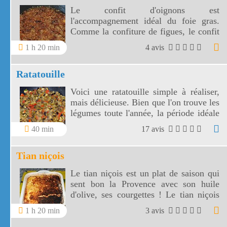
Le confit d'oignons est
l'accompagnement idéal du foie gras.
Comme la confiture de figues, le confit
d'oignons est devenu indispensable au
1 h 20 min
4 avis
moment des fêtes!
Ratatouille
Voici une ratatouille simple à réaliser,
mais délicieuse. Bien que l'on trouve les
légumes toute l'année, la période idéale
pour faire cette ratatouille bohémienne
40 min
17 avis
reste le printemps et l'été.
Tian niçois
Le tian niçois est un plat de saison qui
sent bon la Provence avec son huile
d'olive, ses courgettes ! Le tian niçois
séduira vos hôtes servi dans ce fameux
1 h 20 min
3 avis
tian qui a donné son nom à la recette.