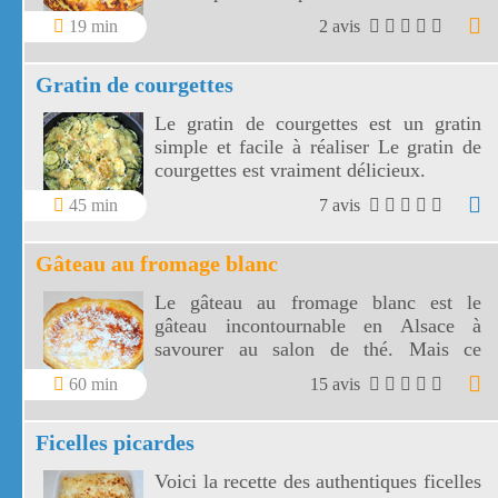
des crêpes aux pommes un peu
19 min
2 avis
épaisses.
Gratin de courgettes
Le gratin de courgettes est un gratin
simple et facile à réaliser Le gratin de
courgettes est vraiment délicieux.
45 min
7 avis
Gâteau au fromage blanc
Le gâteau au fromage blanc est le
gâteau incontournable en Alsace à
savourer au salon de thé. Mais ce
gâteau au fromage blanc est facilement
60 min
15 avis
réalisable chez vous avec des
ingrédients faciles à trouver et de plus
Ficelles picardes
économiques.
Voici la recette des authentiques ficelles