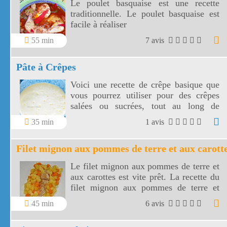
Le poulet basquaise est une recette
traditionnelle. Le poulet basquaise est
facile à réaliser
55 min
7 avis
Pâte à Crêpes
Voici une recette de crêpe basique que
vous pourrez utiliser pour des crêpes
salées ou sucrées, tout au long de
l'année. La pâte à crêpe est simple et
35 min
1 avis
nécessite peu d'ingrédients donc
économique!
Filet mignon aux pommes de terre et aux carott
Le filet mignon aux pommes de terre et
aux carottes est vite prêt. La recette du
filet mignon aux pommes de terre et
aux carottes plaît aux petits comme aux
45 min
6 avis
grands et fait partie des plats complets.