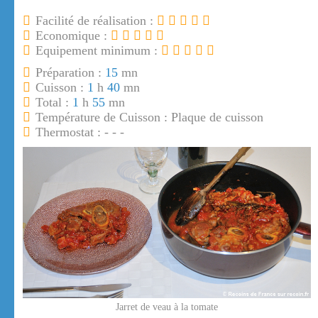
Facilité de réalisation :
Economique :
Equipement minimum :
Préparation :
15
mn
Cuisson :
1
h
40
mn
Total :
1
h
55
mn
Température de Cuisson : Plaque de cuisson
Thermostat : - - -
Jarret de veau à la tomate