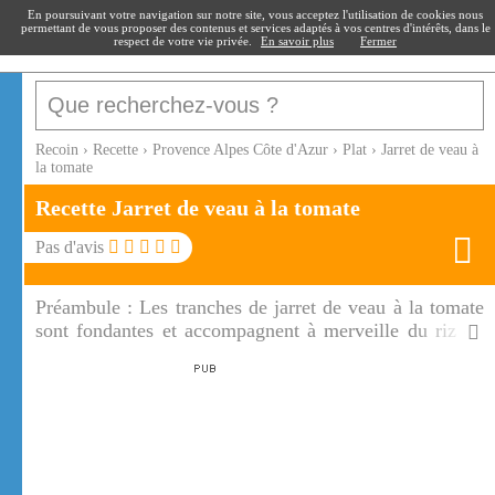
recoin
.fr
En poursuivant votre navigation sur notre site, vous acceptez l'utilisation de cookies nous
permettant de vous proposer des contenus et services adaptés à vos centres d'intérêts, dans le
respect de votre vie privée.
En savoir plus
Fermer
Recoin
›
Recette
›
Provence Alpes Côte d'Azur
›
Plat
›
Jarret de veau à
la tomate
Recette Jarret de veau à la tomate
Pas d'avis
Préambule :
Les tranches de jarret de veau à la tomate
sont fondantes et accompagnent à merveille du riz ou
éventuellement des pâtes. Cette préparation pour
cuisiner les jarrets est facile à réaliser, la recette du
jarret de veau à la tomate est un peu longue mais c'est
cette cuisson à feu doux qui rend le jarret de veau si
tendre et si goûteux!