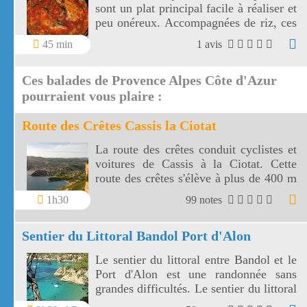
sont un plat principal facile à réaliser et
peu onéreux. Accompagnées de riz, ces
côtes de porc sont sublimées par leur
45 min
1 avis
sauce aux poivrons, à l'oignon et au vin
blanc.
Ces balades de Provence Alpes Côte d'Azur
pourraient vous plaire :
Route des Crêtes Cassis la Ciotat
La route des crêtes conduit cyclistes et
voitures de Cassis à la Ciotat. Cette
route des crêtes s'élève à plus de 400 m
et surplombe la mer au travers plusieurs
1h30
99 notes
virages.
Sentier du Littoral Bandol Port d'Alon
Le sentier du littoral entre Bandol et le
Port d'Alon est une randonnée sans
grandes difficultés. Le sentier du littoral
Bandol Port d'Alon offre des paysages