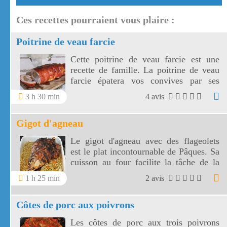
Ces recettes pourraient vous plaire :
Poitrine de veau farcie
Cette poitrine de veau farcie est une
recette de famille. La poitrine de veau
farcie épatera vos convives par ses
jolies tranches au parfum d'antan.
3 h 30 min
4 avis
Gigot d'agneau
Le gigot d'agneau avec des flageolets
est le plat incontournable de Pâques. Sa
cuisson au four facilite la tâche de la
ménagère! Le gigot d'agneau permet de
1 h 25 min
2 avis
découper de nombreuses tranches
parfumées par le thym. Un vrai régal!
Côtes de porc aux poivrons
Les côtes de porc aux trois poivrons