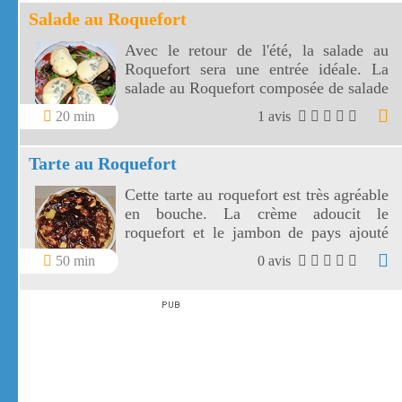
Salade au Roquefort
Avec le retour de l'été, la salade au
Roquefort sera une entrée idéale. La
salade au Roquefort composée de salade
verte, de tomates, d'haricots verts et du
20 min
1 avis
jambon de pays a tous les atouts pour
plaire.
Tarte au Roquefort
Cette tarte au roquefort est très agréable
en bouche. La crème adoucit le
roquefort et le jambon de pays ajouté
aux pommes de terre complètent
50 min
0 avis
parfaitement la tarte au Roquefort..