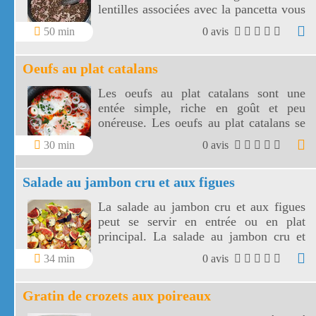
lentilles associées avec la pancetta vous
amène directement sur l'île de beauté!
50 min
0 avis
Oeufs au plat catalans
Les oeufs au plat catalans sont une
entée simple, riche en goût et peu
onéreuse. Les oeufs au plat catalans se
dégustent avec du pain grillé aillé.
30 min
0 avis
Salade au jambon cru et aux figues
La salade au jambon cru et aux figues
peut se servir en entrée ou en plat
principal. La salade au jambon cru et
aux figues est pleine de saveurs et de
34 min
0 avis
couleurs.
Gratin de crozets aux poireaux