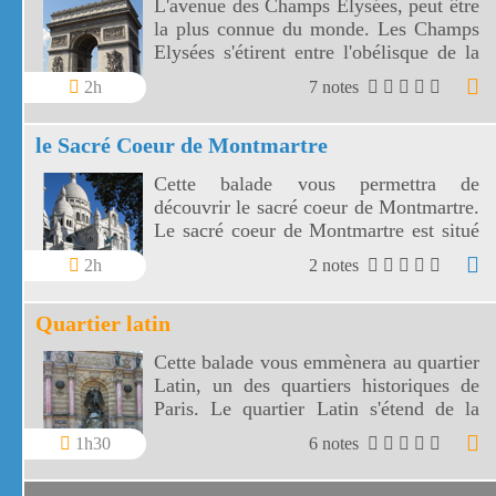
L'avenue des Champs Elysées, peut être
la plus connue du monde. Les Champs
Elysées s'étirent entre l'obélisque de la
Concorde et l'arc de Triomphe de
2h
7 notes
l'Etoile.
le Sacré Coeur de Montmartre
Cette balade vous permettra de
découvrir le sacré coeur de Montmartre.
Le sacré coeur de Montmartre est situé
comme la place du Tertre sur la butte
2h
2 notes
Montmartre à Paris.
Quartier latin
Cette balade vous emmènera au quartier
Latin, un des quartiers historiques de
Paris. Le quartier Latin s'étend de la
Sorbonne au Panthéon, des bords de
1h30
6 notes
Seine au jardin du Luxembourg.