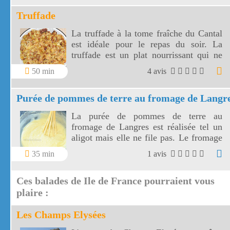
de votre choix ou un rôti avec son jus
Truffade
que vous disposerez sur votre purée.
La truffade à la tome fraîche du Cantal
est idéale pour le repas du soir. La
truffade est un plat nourrissant qui ne
demande qu'une petite salade pour
50 min
4 avis
l'accompagner !
Purée de pommes de terre au fromage de Langr
La purée de pommes de terre au
fromage de Langres est réalisée tel un
aligot mais elle ne file pas. Le fromage
de Langres est très goûteux et relève
35 min
1 avis
parfaitement la purée de pommes de
terre.
Ces balades de Ile de France pourraient vous
plaire :
Les Champs Elysées