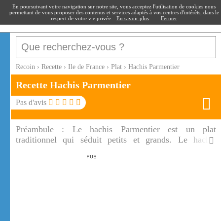
recoin
.fr
En poursuivant votre navigation sur notre site, vous acceptez l'utilisation de cookies nous
permettant de vous proposer des contenus et services adaptés à vos centres d'intérêts, dans le
respect de votre vie privée.
En savoir plus
Fermer
Recoin
›
Recette
›
Ile de France
›
Plat
›
Hachis Parmentier
Recette Hachis Parmentier
Pas d'avis
Préambule :
Le hachis Parmentier est un plat
traditionnel qui séduit petits et grands. Le hachis
Parmentier est un plat complet, authentique qui
rappelle notre enfance.