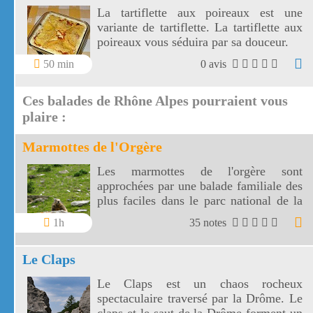
La tartiflette aux poireaux est une
variante de tartiflette. La tartiflette aux
poireaux vous séduira par sa douceur.
50 min
0 avis
Ces balades de Rhône Alpes pourraient vous
plaire :
Marmottes de l'Orgère
Les marmottes de l'orgère sont
approchées par une balade familiale des
plus faciles dans le parc national de la
Vanoise. Les marmottes de l'Orgère sont
1h
35 notes
visibles au fond d'un vallon juste en
dessous des 2000 m d'altitude.
Le Claps
Le Claps est un chaos rocheux
spectaculaire traversé par la Drôme. Le