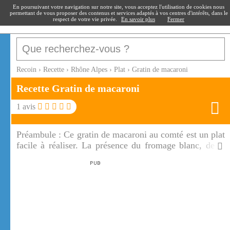
recoin
.fr
En poursuivant votre navigation sur notre site, vous acceptez l'utilisation de cookies nous
permettant de vous proposer des contenus et services adaptés à vos centres d'intérêts, dans le
respect de votre vie privée.
En savoir plus
Fermer
Recoin
›
Recette
›
Rhône Alpes
›
Plat
›
Gratin de macaroni
Recette Gratin de macaroni
1
avis
Préambule :
Ce gratin de macaroni au comté est un plat
facile à réaliser. La présence du fromage blanc, de la
crème et du comté rend ce gratin au macaroni
savoureux!