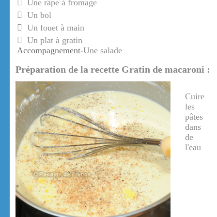
Une râpe à fromage
Un bol
Un fouet à main
Un plat à gratin
Accompagnement
-Une salade
Préparation de la recette Gratin de macaroni :
Cuire
les
pâtes
dans
de
l'eau