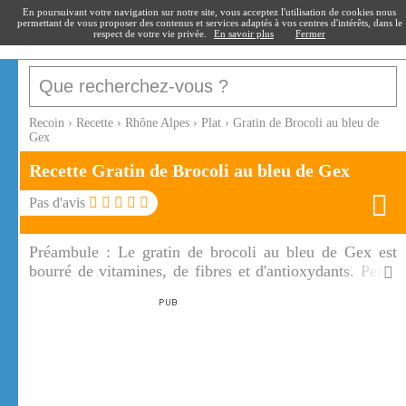
recoin
.fr
En poursuivant votre navigation sur notre site, vous acceptez l'utilisation de cookies nous
permettant de vous proposer des contenus et services adaptés à vos centres d'intérêts, dans le
respect de votre vie privée.
En savoir plus
Fermer
Recoin
›
Recette
›
Rhône Alpes
›
Plat
›
Gratin de Brocoli au bleu de
Gex
Recette Gratin de Brocoli au bleu de Gex
Pas d'avis
Préambule :
Le gratin de brocoli au bleu de Gex est
bourré de vitamines, de fibres et d'antioxydants. Petits
et grands apprécieront ce gratin de brocoli au bleu de
Gex.