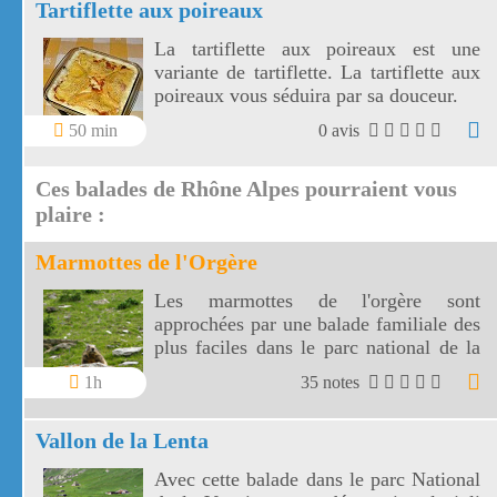
Tartiflette aux poireaux
La tartiflette aux poireaux est une
variante de tartiflette. La tartiflette aux
poireaux vous séduira par sa douceur.
50 min
0 avis
Ces balades de Rhône Alpes pourraient vous
plaire :
Marmottes de l'Orgère
Les marmottes de l'orgère sont
approchées par une balade familiale des
plus faciles dans le parc national de la
Vanoise. Les marmottes de l'Orgère sont
1h
35 notes
visibles au fond d'un vallon juste en
dessous des 2000 m d'altitude.
Vallon de la Lenta
Avec cette balade dans le parc National