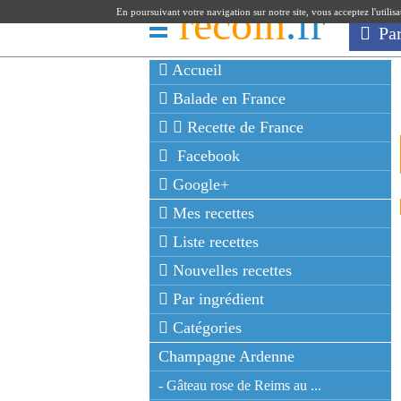
recoin
.fr
En poursuivant votre navigation sur notre site, vous acceptez l'utilis
Pa
Accueil
Balade en France
Recette de France
Facebook
Google+
Mes recettes
Liste recettes
Nouvelles recettes
Par ingrédient
Catégories
Champagne Ardenne
- Gâteau rose de Reims au ...