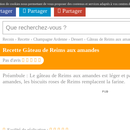
ation de cookies nous permettant de vous proposer des contenus et services adaptés à vos centres d'i
rtager
Partager
Partager
Recoin
›
Recette
›
Champagne Ardenne
›
Dessert
›
Gâteau de Reims aux ama
Recette Gâteau de Reims aux amandes
Pas d'avis
Préambule :
Le gâteau de Reims aux amandes est léger et 
amandes, les biscuits roses de Reims remplacent la farine.
Facilité de réalisation :