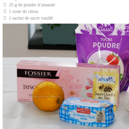
25 g de poudre d’amande
1 zeste de citron
1 sachet de sucre vanillé