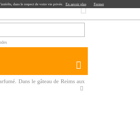
ntérêts, dans le respect de votre vie privée.
En savoir plus
Fermer
ndes
parfumé. Dans le gâteau de Reims aux