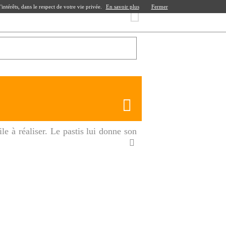
ntérêts, dans le respect de votre vie privée.
En savoir plus
Fermer
le à réaliser. Le pastis lui donne son