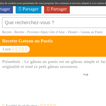
ation de cookies nous permettant de vous proposer des contenus et services adaptés à vos centres d'i
rtager
Partager
Partager
Recoin
›
Recette
›
Provence Alpes Côte d'Azur
›
Dessert
›
Gateau au Pastis
Recette Gateau au Pastis
3
avis
Préambule :
Le gâteau au pastis est un gâteau simple et faci
originalité et rend ce petit gâteau savoureux.
Facilité de réalisation :