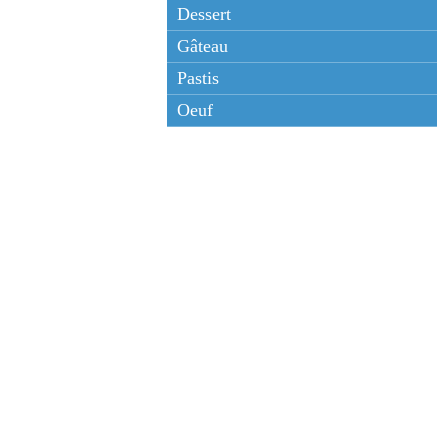
Dessert
Gâteau
Pastis
Oeuf