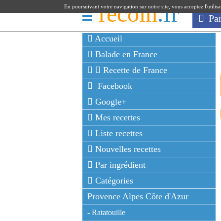
recoin
.fr
En poursuivant votre navigation sur notre site, vous acceptez l'utilis
Pa
Accueil
Balade en France
Recette de France
Facebook
Google+
Mes recettes
Liste recettes
Nouvelles recettes
Par ingrédient
Catégories
Provence Alpes Côte d'Azur
- Ratatouille