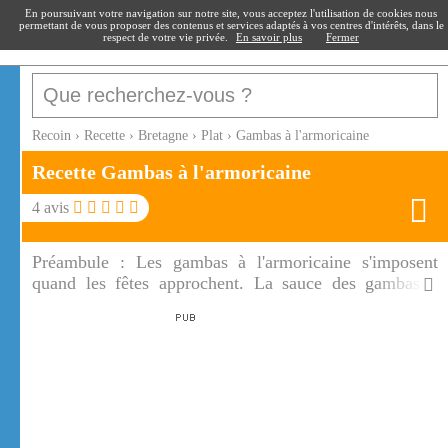
recoin
.fr
En poursuivant votre navigation sur notre site, vous acceptez l'utilisation de cookies nous
permettant de vous proposer des contenus et services adaptés à vos centres d'intérêts, dans le
respect de votre vie privée.
En savoir plus
Fermer
Recoin
›
Recette
›
Bretagne
›
Plat
›
Gambas à l'armoricaine
Recette Gambas à l'armoricaine
4
avis
Préambule :
Les gambas à l'armoricaine s'imposent
quand les fêtes approchent. La sauce des gambas à
l'armoricaine accompagnera délicieusement le riz.