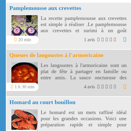
Pamplemousse aux crevettes
La recette pamplemousse aux crevettes
est simple à réaliser .Le pamplemousse
aux crevettes et surimi à un goût
original et très agréable.
20 min
1 avis
Queues de langoustes à l'armoricaine
Les langoustes à l'armoricaine sont un
plat de fête à partager en famille ou
entre amis. La sauce onctueuse des
langoustes à l'armoricaine
1 h 30 min
4 avis
accompagnera vos timbales de riz à
merveille!
Homard au court bouillon
Le homard est un mets raffiné idéal
pour les grandes occasions. Voici une
préparation rapide et simple pour
cuisiner ce plat festif à la chair si