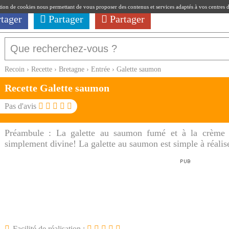
ation de cookies nous permettant de vous proposer des contenus et services adaptés à vos centres d'i
rtager
Partager
Partager
Recoin
›
Recette
›
Bretagne
›
Entrée
›
Galette saumon
Recette Galette saumon
Pas d'avis
Préambule :
La galette au saumon fumé et à la crème fr
simplement divine! La galette au saumon est simple à réalise
Facilité de réalisation :