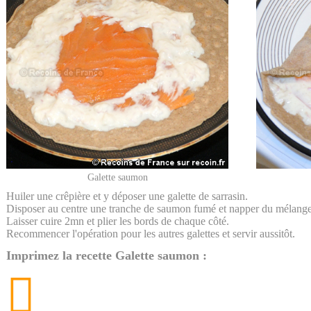
Galette saumon
Huiler une crêpière et y déposer une galette de sarrasin.
Disposer au centre une tranche de saumon fumé et napper du mélange
Laisser cuire 2mn et plier les bords de chaque côté.
Recommencer l'opération pour les autres galettes et servir aussitôt.
Imprimez la recette Galette saumon :