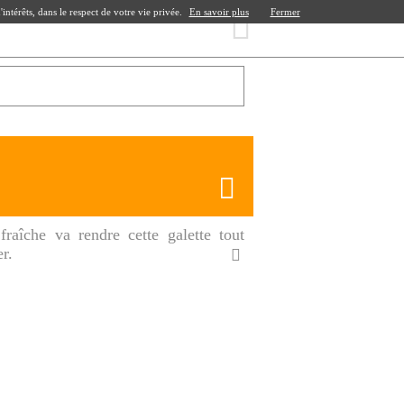
ntérêts, dans le respect de votre vie privée.
En savoir plus
Fermer
aîche va rendre cette galette tout
r.