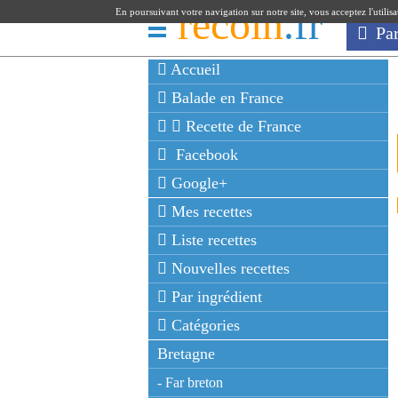
recoin
.fr
En poursuivant votre navigation sur notre site, vous acceptez l'utilis
Pa
Accueil
Balade en France
Recette de France
Facebook
Google+
Mes recettes
Liste recettes
Nouvelles recettes
Par ingrédient
Catégories
Bretagne
- Far breton