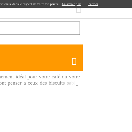
ntérêts, dans le respect de votre vie privée.
En savoir plus
Fermer
nement idéal pour votre café ou votre
ont penser à ceux des biscuits sablés