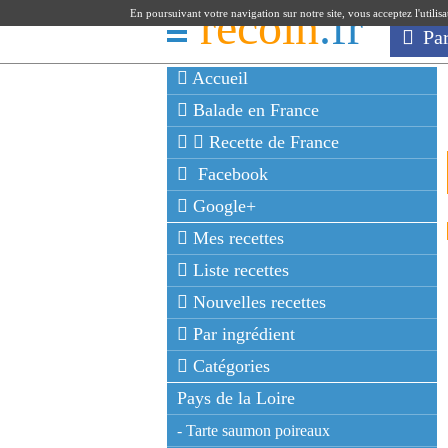
recoin
.fr
En poursuivant votre navigation sur notre site, vous acceptez l'utilis
Pa
Accueil
Balade en France
Recette de France
Facebook
Google+
Mes recettes
Liste recettes
Nouvelles recettes
Par ingrédient
Catégories
Pays de la Loire
- Tarte saumon poireaux