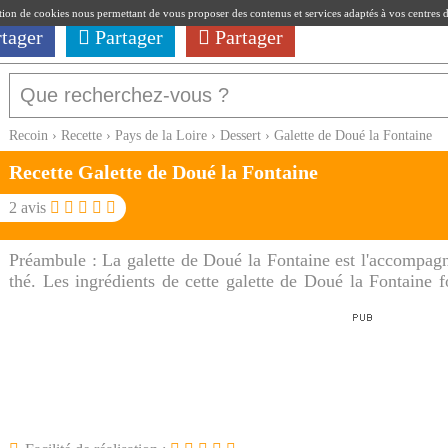
ation de cookies nous permettant de vous proposer des contenus et services adaptés à vos centres d'i
rtager
Partager
Partager
Recoin
›
Recette
›
Pays de la Loire
›
Dessert
›
Galette de Doué la Fontaine
Recette Galette de Doué la Fontaine
2
avis
Préambule :
La galette de Doué la Fontaine est l'accompag
thé. Les ingrédients de cette galette de Doué la Fontaine f
avec un peu plus de beurre et du sucre cristallisé.