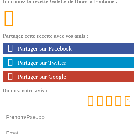
Imprimez la recette Galette de Doué la Fontaine :
Partagez cette recette avec vos amis :
Partager sur Facebook
Partager sur Twitter
Partager sur Google+
Donnez votre avis :
1
2
3
4
5