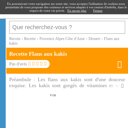
recoin
.fr
En poursuivant votre navigation sur notre site, vous acceptez l'utilisation de cookies nous
permettant de vous proposer des contenus et services adaptés à vos centres d'intérêts, dans le
respect de votre vie privée.
En savoir plus
Fermer
Recoin
›
Recette
›
Provence Alpes Côte d'Azur
›
Dessert
›
Flans aux
kakis
Recette Flans aux kakis
Pas d'avis
Préambule :
Les flans aux kakis sont d'une douceur
exquise. Les kakis sont gorgés de vitamines et vous
donnent la pêche.