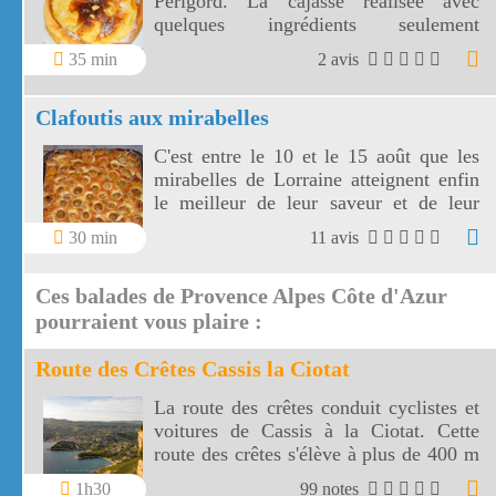
Périgord. La cajasse réalisée avec
quelques ingrédients seulement
accompagnera une boisson chaude.
35 min
2 avis
Clafoutis aux mirabelles
C'est entre le 10 et le 15 août que les
mirabelles de Lorraine atteignent enfin
le meilleur de leur saveur et de leur
maturité. Voici une façon de les
30 min
11 avis
déguster: un clafoutis aux mirabelles
aux couleurs du soleil !
Ces balades de Provence Alpes Côte d'Azur
pourraient vous plaire :
Route des Crêtes Cassis la Ciotat
La route des crêtes conduit cyclistes et
voitures de Cassis à la Ciotat. Cette
route des crêtes s'élève à plus de 400 m
et surplombe la mer au travers plusieurs
1h30
99 notes