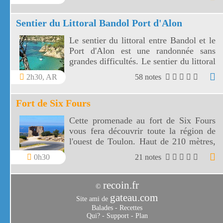
virages.
Sentier du Littoral Bandol Port d'Alon
Le sentier du littoral entre Bandol et le
Port d'Alon est une randonnée sans
grandes difficultés. Le sentier du littoral
Bandol Port d'Alon offre des paysages
2h30, AR
58 notes
magnifiques.
Fort de Six Fours
Cette promenade au fort de Six Fours
vous fera découvrir toute la région de
l'ouest de Toulon. Haut de 210 mètres,
le fort de Six Fours vous offre un vaste
0h30
21 notes
panorama vers une côte découpée, des
montagnes toulonnaises jusqu' aux îles
de Marseille.
recoin.fr
©
gateau.com
Site ami de
Balades
-
Recettes
Qui?
-
Support
-
Plan