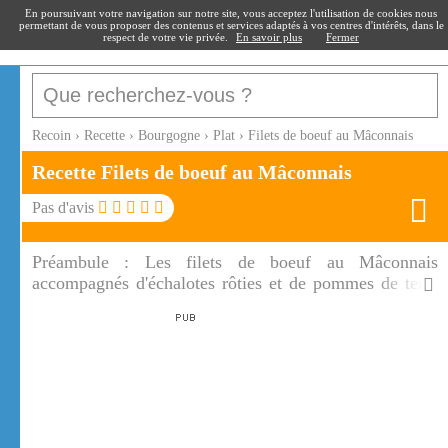
recoin
.fr
En poursuivant votre navigation sur notre site, vous acceptez l'utilisation de cookies nous
permettant de vous proposer des contenus et services adaptés à vos centres d'intérêts, dans le
respect de votre vie privée.
En savoir plus
Fermer
Recoin
›
Recette
›
Bourgogne
›
Plat
›
Filets de boeuf au Mâconnais
Recette Filets de boeuf au Mâconnais
Pas d'avis
Préambule :
Les filets de boeuf au Mâconnais
accompagnés d'échalotes rôties et de pommes de terre
grenaille sont un plat digne de la St Valentin! Les filets
de boeuf au Mâconnais sont tendres et savoureux.