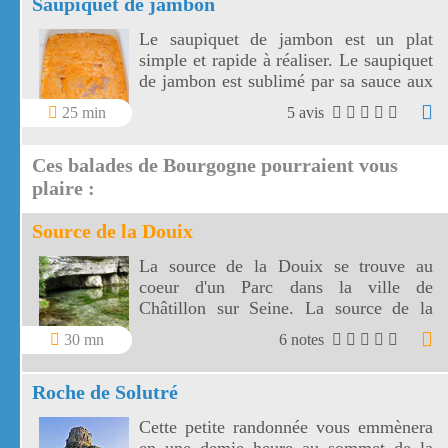
Saupiquet de jambon
Le saupiquet de jambon est un plat
simple et rapide à réaliser. Le saupiquet
de jambon est sublimé par sa sauce aux
échalotes, vin blanc, concentré de
25 min
5 avis
tomates et crème fraîche. Choisir un
jambon à l'os ou un jambon traiteur
Ces balades de Bourgogne pourraient vous
pour garantir la qualité du saupiquet.
plaire :
Source de la Douix
La source de la Douix se trouve au
coeur d'un Parc dans la ville de
Châtillon sur Seine. La source de la
Douix est une des plus belles
30 mn
6 notes
exsurgences de France.
Roche de Solutré
Cette petite randonnée vous emmènera