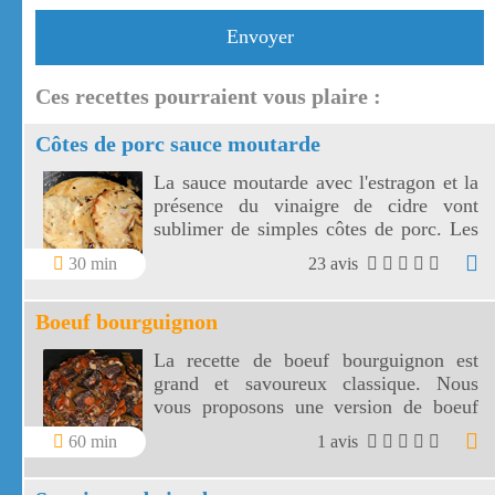
Envoyer
Ces recettes pourraient vous plaire :
Côtes de porc sauce moutarde
La sauce moutarde avec l'estragon et la
présence du vinaigre de cidre vont
sublimer de simples côtes de porc. Les
côtes de porc à la moutarde
30 min
23 avis
s'accompagnent aussi bien de riz, de
pâtes ou de légumes de votre choix!
Boeuf bourguignon
La recette de boeuf bourguignon est
grand et savoureux classique. Nous
vous proposons une version de boeuf
bourguignon facile à réaliser.
60 min
1 avis