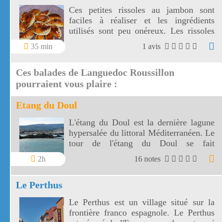
Ces petites rissoles au jambon sont
faciles à réaliser et les ingrédients
utilisés sont peu onéreux. Les rissoles
au jambon peuvent être servies à
35 min
1 avis
l'apéritif ou en entrée chaude avec une
salade verte.
Ces balades de Languedoc Roussillon
pourraient vous plaire :
Etang du Doul
L'étang du Doul est la dernière lagune
hypersalée du littoral Méditerranéen. Le
tour de l'étang du Doul se fait
facilement en 1 heure environ.
2h
16 notes
Le Perthus
Le Perthus est un village situé sur la
frontière franco espagnole. Le Perthus