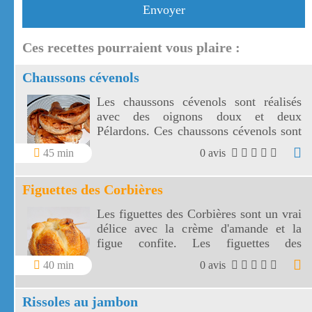
Envoyer
Ces recettes pourraient vous plaire :
Chaussons cévenols
Les chaussons cévenols sont réalisés
avec des oignons doux et deux
Pélardons. Ces chaussons cévenols sont
goûteux et conviennent parfaitement
45 min
0 avis
pour un apéro ou une entrée chaude.
Figuettes des Corbières
Les figuettes des Corbières sont un vrai
délice avec la crème d'amande et la
figue confite. Les figuettes des
Corbières sont dignes d'un repas de fête
40 min
0 avis
!
Rissoles au jambon