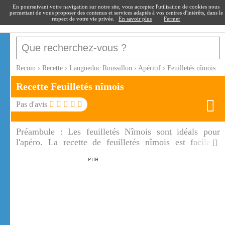
recoin
.fr
En poursuivant votre navigation sur notre site, vous acceptez l'utilisation de cookies nous
permettant de vous proposer des contenus et services adaptés à vos centres d'intérêts, dans le
respect de votre vie privée.
En savoir plus
Fermer
Recoin
›
Recette
›
Languedoc Roussillon
›
Apéritif
›
Feuilletés nîmois
Recette Feuilletés nîmois
Pas d'avis
Préambule :
Les feuilletés Nîmois sont idéals pour
l'apéro. La recette de feuilletés nîmois est facile à
réaliser. Le mélange brandade, tomates séchées et fines
herbes sur une pâte feuilletée est une réussite.