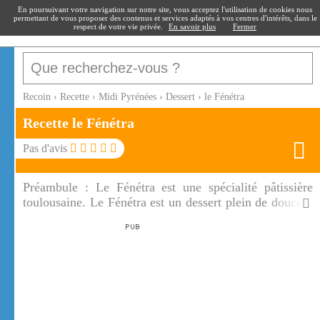
recoin
.fr
En poursuivant votre navigation sur notre site, vous acceptez l'utilisation de cookies nous
permettant de vous proposer des contenus et services adaptés à vos centres d'intérêts, dans le
respect de votre vie privée.
En savoir plus
Fermer
Recoin
›
Recette
›
Midi Pyrénées
›
Dessert
›
le Fénétra
Recette le Fénétra
Pas d'avis
Préambule :
Le Fénétra est une spécialité pâtissière
toulousaine. Le Fénétra est un dessert plein de douceur
et de fraîcheur !