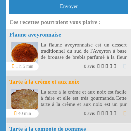
Envoyer
Ces recettes pourraient vous plaire :
Flaune aveyronnaise
La flaune aveyronnaise est un dessert
traditionnel du sud de l'Aveyron à base
de brousse de brebis parfumé à la fleur
d'oranger.Cette tarte faite de brousse de
1 h 5 min
0 avis
brebis laisse en bouche un petit goût
légèrement acidulé agréable.
Tarte à la crème et aux noix
La tarte à la crème et aux noix est facile
à faire et elle est très gourmande.Cette
tarte à la crème et aux noix est un pur
délice automnal !
40 min
0 avis
Tarte à la compote de pommes