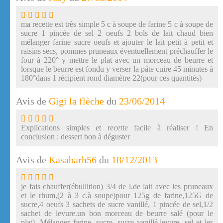
ma recette est très simple 5 c à soupe de farine 5 c à soupe de
sucre 1 pincée de sel 2 oeufs 2 bols de lait chaud bien
mélanger farine sucre oeufs et ajouter le lait petit à petit et
raisins secs, pommes pruneaux éventuellement préchauffer le
four à 220° y mettre le plat avec un morceau de beurre et
lorsque le beurre est fondu y verser la pâte cuire 45 minutes à
180°dans 1 récipient rond diamètre 22(pour ces quantités)
Avis de
Gigi la flèche
du
23/06/2014
Explications simples et recette facile à réaliser ! En
conclusion : dessert bon à déguster
Avis de
Kasabarh56
du
18/12/2013
je fais chauffer(ébullition) 3/4 de l.de lait avec les pruneaux
et le rhum,(2 à 3 c.à soupe)pour 125g de farine,125G de
sucre,4 oeufs 3 sachets de sucre vanillé, 1 pincée de sel,1/2
sachet de levure.un bon morceau de beurre salé (pour le
plat). Mélanger farine ,sucre, sucre vanillé,levure, sel et les