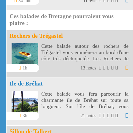
30 min
11 avis
déguster: un clafoutis aux mirabelles
aux couleurs du soleil !
Ces balades de Bretagne pourraient vous
plaire :
Rochers de Trégastel
Cette balade autour des rochers de
Trégastel vous emmènera au bord d'une
côte très déchiquetée. Les Rochers de
Trégastel sont spectaculaires et leurs
1h
13 notes
formes sont évocatrices.
Ile de Bréhat
Cette balade vous fera parcourir la
charmante île de Bréhat sur toute sa
longueur. Sur l'île de Bréhat, vous
découvrirez une végétation surprenante
3h
21 notes
avec des palmiers et des plantes
méditerranéennes.
Sillon de Talbert