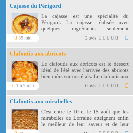
Cajasse du Périgord
La cajasse est une spécialité du
Périgord. La cajasse réalisée avec
quelques ingrédients seulement
accompagnera une boisson chaude.
35 min
2 avis
Clafoutis aux abricots
Le clafoutis aux abricots est le dessert
idéal de l'été avec l'arrivée des abricots
bien mûrs sur nos étals. Le clafoutis aux
abricots est un dessert fruité plein de
1 h 5 min
0 avis
soleil.
Clafoutis aux mirabelles
C'est entre le 10 et le 15 août que les
mirabelles de Lorraine atteignent enfin
le meilleur de leur saveur et de leur
maturité. Voici une façon de les