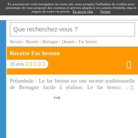
recoin
.fr
En poursuivant votre navigation sur notre site, vous acceptez l'utilisation de cookies nous
permettant de vous proposer des contenus et services adaptés à vos centres d'intérêts, dans le
respect de votre vie privée.
En savoir plus
Fermer
Recoin
›
Recette
›
Bretagne
›
Dessert
›
Far breton
Recette Far breton
16
avis
Préambule :
Le far breton est une recette traditionnelle
de Bretagne facile à réaliser. Le far breton peut
accompagner un café ou un thé.