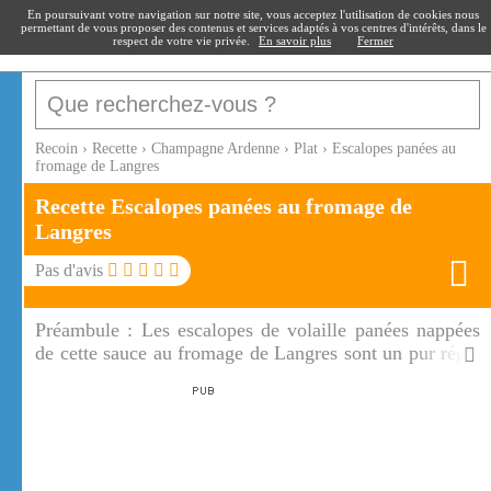
recoin
.fr
En poursuivant votre navigation sur notre site, vous acceptez l'utilisation de cookies nous
permettant de vous proposer des contenus et services adaptés à vos centres d'intérêts, dans le
respect de votre vie privée.
En savoir plus
Fermer
Recoin
›
Recette
›
Champagne Ardenne
›
Plat
›
Escalopes panées au
fromage de Langres
Recette Escalopes panées au fromage de
Langres
Pas d'avis
Préambule :
Les escalopes de volaille panées nappées
de cette sauce au fromage de Langres sont un pur régal
pour vos papilles! Ces escalopes panées au langres
accompagneront délicieusement des pommes de terre
vapeur et du brocolis.