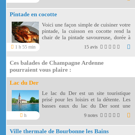
Pintade en cocotte
Voici une façon simple de cuisiner votre
pintade, la cuisson en cocotte rend la
chair de la pintade savoureuse, dorée à
point. Les légumes de saison cuits à
1 h 55 min
15 avis
part ou ajoutés en fin de cuisson sont
l'accompagnement idéal d'une pintade
Ces balades de Champagne Ardenne
en cocotte.
pourraient vous plaire :
Lac du Der
Le lac du Der est un site touristique
prisé pour les loisirs et la détente. Les
basses eaux du lac du Der sont une
halte pour de nombreux oiseaux
h
9 notes
migrateurs.
Ville thermale de Bourbonne les Bains