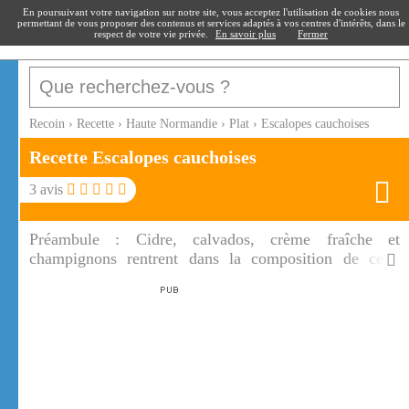
recoin
.fr
En poursuivant votre navigation sur notre site, vous acceptez l'utilisation de cookies nous
permettant de vous proposer des contenus et services adaptés à vos centres d'intérêts, dans le
respect de votre vie privée.
En savoir plus
Fermer
Recoin
›
Recette
›
Haute Normandie
›
Plat
›
Escalopes cauchoises
Recette Escalopes cauchoises
3
avis
Préambule :
Cidre, calvados, crème fraîche et
champignons rentrent dans la composition de cette
recette d'escalopes cauchoises. Ces escalopes
cauchoises sont tout simplement savoureuses.