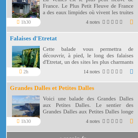
France. Le Plus Petit Fleuve de France
a des eaux limpides où vivent les truites
et où pousse le cresson.
1h30
4 notes
Falaises d'Etretat
Cette balade vous permettra de
découvrir, à pied, le long des falaises
d'Etretat, un des sites les plus charmants
de France. Suivez bien les chemins pour
2h
14 notes
respecter ce lieu car les falaises d'Etretat
sont très fréquentées.
Grandes Dalles et Petites Dalles
Voici une balade des Grandes Dalles
aux Petites Dalles. Le sentier des
Grandes Dalles aux Petites Dalles longe
de hautes Falaises.
1h30
4 notes