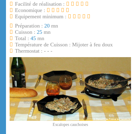
Facilité de réalisation :
Economique :
Equipement minimum :
Préparation :
20
mn
Cuisson :
25
mn
Total :
45
mn
Température de Cuisson : Mijoter à feu doux
Thermostat : - - -
Escalopes cauchoises