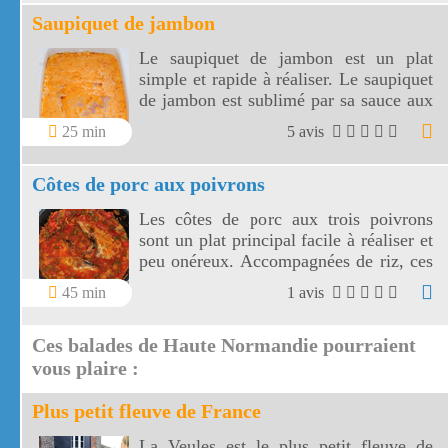
pâtes ou de légumes de votre choix!
Saupiquet de jambon
Le saupiquet de jambon est un plat
simple et rapide à réaliser. Le saupiquet
de jambon est sublimé par sa sauce aux
échalotes, vin blanc, concentré de
25 min
5 avis
tomates et crème fraîche. Choisir un
jambon à l'os ou un jambon traiteur
Côtes de porc aux poivrons
pour garantir la qualité du saupiquet.
Les côtes de porc aux trois poivrons
sont un plat principal facile à réaliser et
peu onéreux. Accompagnées de riz, ces
côtes de porc sont sublimées par leur
45 min
1 avis
sauce aux poivrons, à l'oignon et au vin
blanc.
Ces balades de Haute Normandie pourraient
vous plaire :
Plus petit fleuve de France
La Veules est le plus petit fleuve de